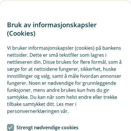
H
o
Bruk av informasjonskapsler
p
p
(Cookies)
i
Vis hjelpemeny
Vi bruker informasjonskapsler (cookies) på bankens
nettsider. Dette er små tekstfiler som lagres i
n
nettleseren din. Disse brukes for flere formål, som å
n
sørge for at nettsidene fungerer, sikkerhet, huske
Konto, betalingstjenester og lån
h
innstillinger og valg, samt å måle hvordan annonser
o
fungerer. Noen er nødvendige for grunnleggende
Hvorfor behandler vi opplysningene dine, og hva er
funksjoner, mens andre brukes kun hvis du gir
det lovlige grunnlaget?
d
samtykke. Du kan når som helst endre eller trekke
e
For at du skal ha et kundeforhold til banken trenger vi
tilbake samtykket ditt. Les mer i
t
å behandle personopplysningene dine. Denne
personvernerklæringen vår.
behandlingen gjøres med bakgrunn i avtale med deg
og vi er også underlagt lovkrav for lagring av
Strengt nødvendige cookies
opplysninger om deg.