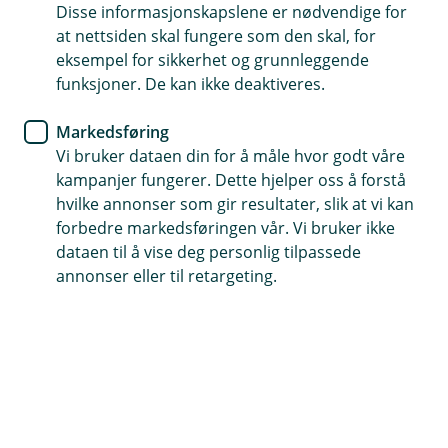
Disse informasjonskapslene er nødvendige for
at nettsiden skal fungere som den skal, for
Hvordan behandler vi personopplysninger?
eksempel for sikkerhet og grunnleggende
Vi behandler personopplysninger når du oppretter
funksjoner. De kan ikke deaktiveres.
konto, inngår avtale om betalingstjenester og får lån i
banken. Dette gjør vi for å gjøre lovpålagte
Markedsføring
vurderinger, tilby deg de kontoene og produktene du
Vi bruker dataen din for å måle hvor godt våre
ønsker samt behandle fakturaer, andre betalinger og
kampanjer fungerer. Dette hjelper oss å forstå
gjennomføre andre tjenester som du har tilknyttet
hvilke annonser som gir resultater, slik at vi kan
kontoen din. Vi henter opplysningene direkte fra deg,
forbedre markedsføringen vår. Vi bruker ikke
våre interne systemer, og andre offentlige registre.
dataen til å vise deg personlig tilpassede
annonser eller til retargeting.
Automatisk beslutning av lånesøknad
Søknader om boliglån som sendes inn via våre digitale
løsninger for lånesøknader, kan i enkelte tilfeller bli
besluttet automatisk. Dette innebærer at det er en
datamodell som tar avgjørelsen, uten at en av bankens
rådgivere har gjort en manuell vurdering av søknaden.