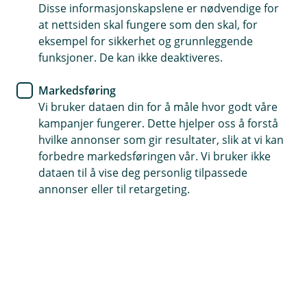
Disse informasjonskapslene er nødvendige for
Spareappen Smartspar gjør det moro å spare i fond.
at nettsiden skal fungere som den skal, for
Du trenger ingen forkunnskaper og vi hjelper deg
eksempel for sikkerhet og grunnleggende
hele veien. Du kan enkelt opprette sparing og appen
funksjoner. De kan ikke deaktiveres.
kan brukes av alle.
Markedsføring
Vi bruker dataen din for å måle hvor godt våre
kampanjer fungerer. Dette hjelper oss å forstå
Smartspar - Spareappen for alle
hvilke annonser som gir resultater, slik at vi kan
forbedre markedsføringen vår. Vi bruker ikke
dataen til å vise deg personlig tilpassede
Smartspar hjelper deg enkelt i gang med sparing i
annonser eller til retargeting.
fond. Du trenger ingen forkunnskaper og vi veileder
deg gjennom i appen fra start til mål. Det kan være lurt
å spare et fast beløp hver måned, også kalt en
spareavtale.
Spareappen kan brukes av alle som er over 18 år,
uavhengig av hvilken bank du er kunde i og hvilke fond
du ønsker å spare i.