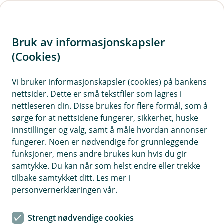
H
o
Bruk av informasjonskapsler
p
p
(Cookies)
i
Vi bruker informasjonskapsler (cookies) på bankens
nettsider. Dette er små tekstfiler som lagres i
n
nettleseren din. Disse brukes for flere formål, som å
n
sørge for at nettsidene fungerer, sikkerhet, huske
h
innstillinger og valg, samt å måle hvordan annonser
o
fungerer. Noen er nødvendige for grunnleggende
funksjoner, mens andre brukes kun hvis du gir
d
samtykke. Du kan når som helst endre eller trekke
e
tilbake samtykket ditt. Les mer i
t
personvernerklæringen vår.
Smartspar
Strengt nødvendige cookies