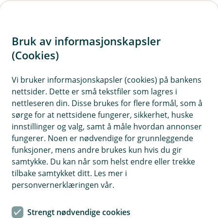
H
o
Bruk av informasjonskapsler
p
p
(Cookies)
i
Vi bruker informasjonskapsler (cookies) på bankens
nettsider. Dette er små tekstfiler som lagres i
n
nettleseren din. Disse brukes for flere formål, som å
n
sørge for at nettsidene fungerer, sikkerhet, huske
h
innstillinger og valg, samt å måle hvordan annonser
o
fungerer. Noen er nødvendige for grunnleggende
funksjoner, mens andre brukes kun hvis du gir
d
samtykke. Du kan når som helst endre eller trekke
e
tilbake samtykket ditt. Les mer i
t
personvernerklæringen vår.
BankID
Strengt nødvendige cookies