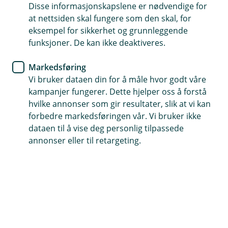
Disse informasjonskapslene er nødvendige for
BankID er din digitale legitimasjon som gjør at du
at nettsiden skal fungere som den skal, for
trygt og enkelt kan identifisere deg på nett. Du kan
eksempel for sikkerhet og grunnleggende
bruke det ved signering av dokumenter og avtaler i
funksjoner. De kan ikke deaktiveres.
banken og i en rekke andre offentlige portaler, og
Markedsføring
ved trygg netthandel.
Vi bruker dataen din for å måle hvor godt våre
kampanjer fungerer. Dette hjelper oss å forstå
hvilke annonser som gir resultater, slik at vi kan
forbedre markedsføringen vår. Vi bruker ikke
dataen til å vise deg personlig tilpassede
annonser eller til retargeting.