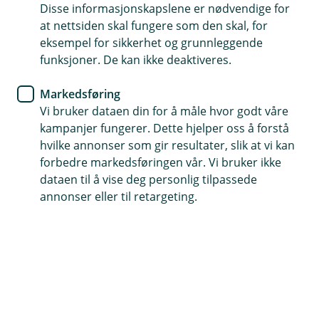
Disse informasjonskapslene er nødvendige for
Med AvtaleGiro er betalingen synlig i
at nettsiden skal fungere som den skal, for
betalingsoversikten 7 dager før forfall
eksempel for sikkerhet og grunnleggende
funksjoner. De kan ikke deaktiveres.
Enkelt endre eller stoppe betalinger
Du slipper å fylle ut kontonummer og KID-nummer
Markedsføring
hver gang du skal betale
Vi bruker dataen din for å måle hvor godt våre
kampanjer fungerer. Dette hjelper oss å forstå
hvilke annonser som gir resultater, slik at vi kan
forbedre markedsføringen vår. Vi bruker ikke
Din hverdagsøkonomi blir enklere med
dataen til å vise deg personlig tilpassede
AvtaleGiro og eFaktura
annonser eller til retargeting.
Regninger og forfall kan fort bli en utfordring i en
hektisk hverdag. Med AvtaleGiro og eFaktura blir
det enklere å betale i tide — helt uten stress.
AvtaleGiro