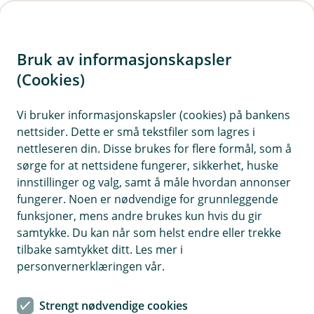
H
o
Bruk av informasjonskapsler
p
p
(Cookies)
i
Vi bruker informasjonskapsler (cookies) på bankens
nettsider. Dette er små tekstfiler som lagres i
n
nettleseren din. Disse brukes for flere formål, som å
n
sørge for at nettsidene fungerer, sikkerhet, huske
h
innstillinger og valg, samt å måle hvordan annonser
o
fungerer. Noen er nødvendige for grunnleggende
funksjoner, mens andre brukes kun hvis du gir
d
samtykke. Du kan når som helst endre eller trekke
e
tilbake samtykket ditt. Les mer i
t
personvernerklæringen vår.
AvtaleGiro og eFaktura
Strengt nødvendige cookies