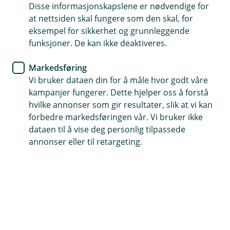
Disse informasjonskapslene er nødvendige for
Vipps i hele Skandinavia
at nettsiden skal fungere som den skal, for
eksempel for sikkerhet og grunnleggende
Legg alle kort fra oss i appen
funksjoner. De kan ikke deaktiveres.
Markedsføring
Vi bruker dataen din for å måle hvor godt våre
Alt du trenger i Vipps – legg til kort og
kampanjer fungerer. Dette hjelper oss å forstå
kontoer!
hvilke annonser som gir resultater, slik at vi kan
forbedre markedsføringen vår. Vi bruker ikke
Visste du at du kan samle alle dine kort og
dataen til å vise deg personlig tilpassede
kontoer fra oss i Vipps? Dette gir deg full kontroll
annonser eller til retargeting.
og fleksibilitet i hverdagen.
Legg til alle kort og kontoer fra oss i Vipps
Gjør hverdagen enklere ved å legge til både kortene og
kontoene dine fra oss i Vipps. Dette lar deg velge
hvilken konto eller kort du ønsker å bruke når du skal