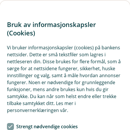
H
o
Bruk av informasjonskapsler
p
p
(Cookies)
i
Vi bruker informasjonskapsler (cookies) på bankens
nettsider. Dette er små tekstfiler som lagres i
n
nettleseren din. Disse brukes for flere formål, som å
n
sørge for at nettsidene fungerer, sikkerhet, huske
h
innstillinger og valg, samt å måle hvordan annonser
o
fungerer. Noen er nødvendige for grunnleggende
funksjoner, mens andre brukes kun hvis du gir
d
samtykke. Du kan når som helst endre eller trekke
e
tilbake samtykket ditt. Les mer i
t
Vipps
personvernerklæringen vår.
Tæpp med Vipps i hele verden
Strengt nødvendige cookies