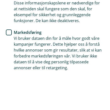
Disse informasjonskapslene er nødvendige for
at nettsiden skal fungere som den skal, for
Våre boliglån
eksempel for sikkerhet og grunnleggende
funksjoner. De kan ikke deaktiveres.
Boliglån
Boliglån for unge
Markedsføring
Finansieringsbevis
Flytte boliglån
Vi bruker dataen din for å måle hvor godt våre
kampanjer fungerer. Dette hjelper oss å forstå
Grønt boliglån
Rammelån
hvilke annonser som gir resultater, slik at vi kan
forbedre markedsføringen vår. Vi bruker ikke
Refinansiering av boliglån
dataen til å vise deg personlig tilpassede
annonser eller til retargeting.
Hyttelån
Byggelån
Fastrentelån
Andre typer lån