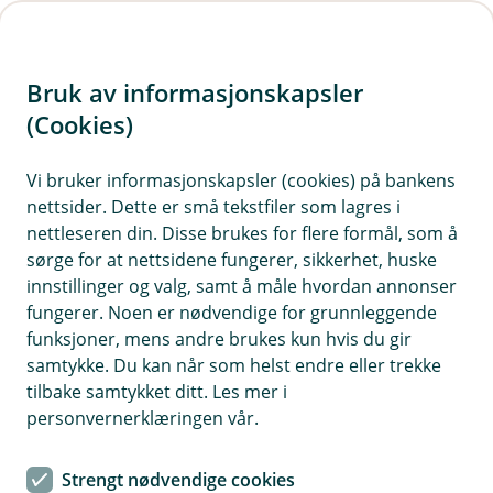
H
o
Bruk av informasjonskapsler
p
p
(Cookies)
Lån
i
Vi bruker informasjonskapsler (cookies) på bankens
Livet endrer seg, og det gjør også dine lånebehov. Hos
nettsider. Dette er små tekstfiler som lagres i
oss finner du fleksible og tilpassede lån som passer
n
nettleseren din. Disse brukes for flere formål, som å
akkurat deg. Våre rådgivere hjelper deg med å ta de
n
sørge for at nettsidene fungerer, sikkerhet, huske
riktige valgene og guide deg gjennom hele prosessen.
h
innstillinger og valg, samt å måle hvordan annonser
Uansett hva du trenger, er vi her for å gi deg
o
fungerer. Noen er nødvendige for grunnleggende
økonomisk frihet og trygghet.
funksjoner, mens andre brukes kun hvis du gir
d
samtykke. Du kan når som helst endre eller trekke
e
tilbake samtykket ditt. Les mer i
t
personvernerklæringen vår.
Signer dokumenter
Strengt nødvendige cookies