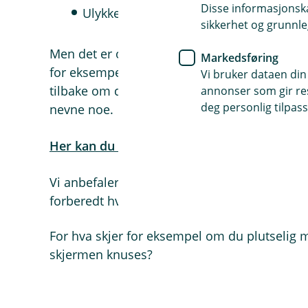
Disse informasjonska
Ulykker
sikkerhet og grunnle
Men det er også fullt mulig å kjøpe en ekstr
Markedsføring
for eksempel hvis flyet ditt blir forsinket, t
Vi bruker dataen din
tilbake om den dyre sykkelen eller verdigjenst
annonser som gir resu
deg personlig tilpass
nevne noe.
Her kan du sammenligne hva våre to reisefo
Vi anbefaler deg uansett å alltid lese vilkåren
forberedt hvis noe skulle skje.
For hva skjer for eksempel om du plutselig 
skjermen knuses?