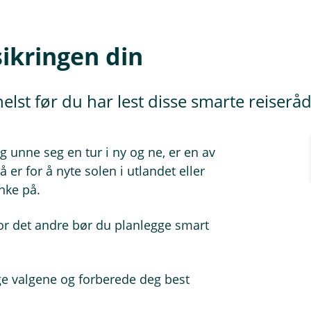
sikringen din
lst før du har lest disse smarte reiserå
g unne seg en tur i ny og ne, er en av
 er for å nyte solen i utlandet eller
nke på.
 For det andre bør du planlegge smart
tige valgene og forberede deg best