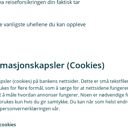
va reiseforsikringen din faktisk tar
de vanligste uhellene du kan oppleve
 er reisesyke, tyveri av reisegods og
eg tjuefire timer i døgnet, og gjelder
ller en snartur til hytta, forklarer
rmasjonskapsler (Cookies)
sler (cookies) på bankens nettsider. Dette er små tekstfile
r:
ukes for flere formål, som å sørge for at nettsidene fungerer
samt å måle hvordan annonser fungerer. Noen er nødvendige 
rukes kun hvis du gir samtykke. Du kan når som helst endre 
i personvernerklæringen vår.
og ulykke
cookies