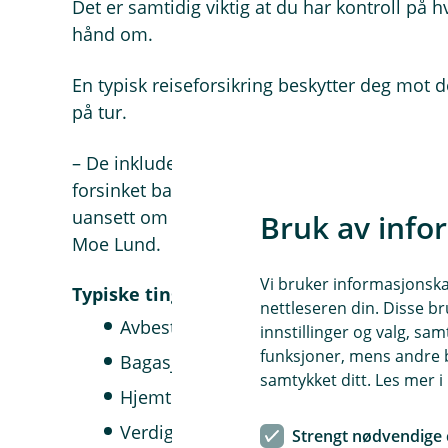
Det er samtidig viktig at du har kontroll på h
hånd om.
En typisk reiseforsikring beskytter deg mot 
på tur.
– De inkluderer de vanligste skadetypene som
forsinket bagasje. En reiseforsikring dekker d
uansett om du skal tre uker på safari i Afrika e
Bruk av info
Moe Lund.
Vi bruker informasjonskap
Typiske ting en god reiseforsikring dekke
nettleseren din. Disse br
Avbestilling
innstillinger og valg, 
funksjoner, mens andre b
Bagasje
samtykket ditt. Les mer 
Hjemtransport og utgifter ved sykdom 
Verdigjenstander
Strengt nødvendige 