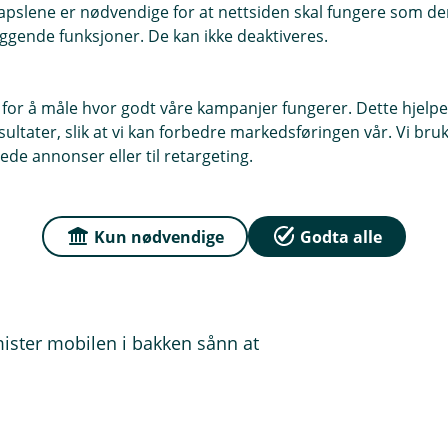
pslene er nødvendige for at nettsiden skal fungere som den
ggende funksjoner. De kan ikke deaktiveres.
a god reiseforsikring. Den dekker da
apte feriedager og gir deg mer penger
 for å måle hvor godt våre kampanjer fungerer. Dette hjelper
andene dine blir stjålet - for å
ltater, slik at vi kan forbedre markedsføringen vår. Vi bruke
ede annonser eller til retargeting.
rsikringer dekker.
Kun nødvendige
Godta alle
e nøye før du drar, slik at du er godt
mister mobilen i bakken sånn at