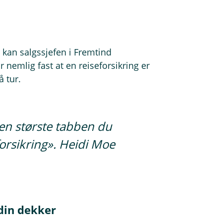
g, kan salgssjefen i Fremtind
 nemlig fast at en reiseforsikring er
å tur.
den største tabben du
forsikring». Heidi Moe
 din dekker