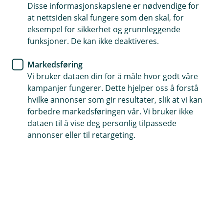
Reiseforsikring – alt du trenger
Disse informasjonskapslene er nødvendige for
å vite om skadeoppgjøret
at nettsiden skal fungere som den skal, for
eksempel for sikkerhet og grunnleggende
funksjoner. De kan ikke deaktiveres.
Hva skjer om uhellet er ute på reise? Det er
mange ting som påvirker erstatningssummen
Markedsføring
ved et skadeoppgjør. Her får du en oversikt.
Vi bruker dataen din for å måle hvor godt våre
kampanjer fungerer. Dette hjelper oss å forstå
hvilke annonser som gir resultater, slik at vi kan
Med en god reiseforsikring er du godt dekket
, enten
forbedre markedsføringen vår. Vi bruker ikke
du er på jordomseiling eller bussen. Men lurer du noen
dataen til å vise deg personlig tilpassede
ganger på hva som skjer når du melder inn en skade
annonser eller til retargeting.
på reiseforsikringen din?
Her får du en enkel forklaring på hvordan
skadeoppgjøret fungerer.
Dette påvirker erstatningssummen