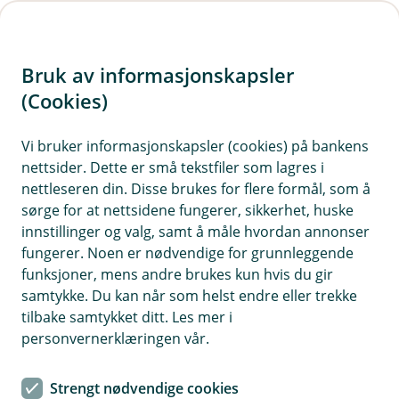
H
o
Bruk av informasjonskapsler
p
p
(Cookies)
i
Vi bruker informasjonskapsler (cookies) på bankens
nettsider. Dette er små tekstfiler som lagres i
n
nettleseren din. Disse brukes for flere formål, som å
n
sørge for at nettsidene fungerer, sikkerhet, huske
h
innstillinger og valg, samt å måle hvordan annonser
o
fungerer. Noen er nødvendige for grunnleggende
funksjoner, mens andre brukes kun hvis du gir
d
samtykke. Du kan når som helst endre eller trekke
e
Når uhellet er ute, er det kjekt å vite hvordan skadeoppgjøret
tilbake samtykket ditt. Les mer i
funker.
t
personvernerklæringen vår.
Reiseforsikring
Strengt nødvendige cookies