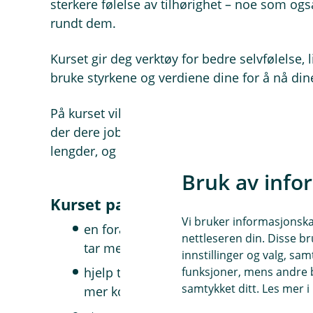
sterkere følelse av tilhørighet – noe som også
rundt dem.
Kurset gir deg verktøy for bedre selvfølelse, 
bruke styrkene og verdiene dine for å nå din
På kurset vil du være en del av en gruppe på
der dere jobber sammen og støtter hverandre.
lengder, og det legges til rette for dine ønske
Bruk av info
Kurset passer meg som ønsker:
Vi bruker informasjonskap
en forandring i livet, bryte ut av min
nettleseren din. Disse br
tar meg opp og frem
innstillinger og valg, 
hjelp til å sortere tanker og forstå hvo
funksjoner, mens andre b
samtykket ditt. Les mer 
mer konstruktivt tankesett