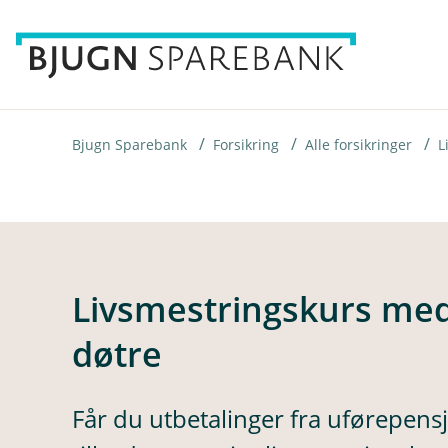
H
o
p
p
i
Bjugn Sparebank
Forsikring
Alle forsikringer
L
n
n
h
o
Livsmestringskurs med
d
døtre
e
t
Får du utbetalinger fra uførepens