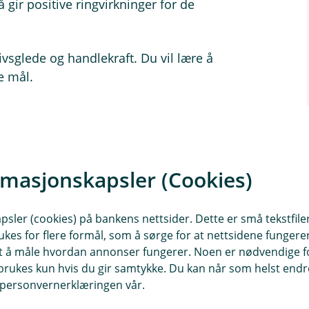
 gir positive ringvirkninger for de
livsglede og handlekraft. Du vil lære å
e mål.
 opptil 12 personer i en workshop
 Kurset finnes i ulike varianter og
r.
rmasjonskapsler (Cookies)
sler (cookies) på bankens nettsider. Dette er små tekstfile
e gamle vaner og bygge nye vaner som
ukes for flere formål, som å sørge for at nettsidene fungerer
samt å måle hvordan annonser fungerer. Noen er nødvendige 
rdan jeg kan øve opp et snillere og
rukes kun hvis du gir samtykke. Du kan når som helst endre 
i personvernerklæringen vår.