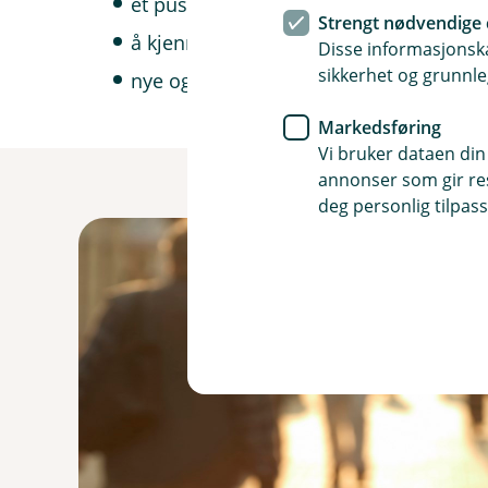
et push mot noe nytt, i trygge rammer 
Strengt nødvendige 
å kjenne på sammenheng og mening for
Disse informasjonska
sikkerhet og grunnle
nye og flere, sunne relasjoner og venn
Markedsføring
Vi bruker dataen din
annonser som gir resu
deg personlig tilpass