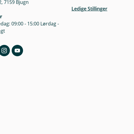
, 7159 Bjugn
n
Ledige Stillinger
y
r
t
t
dag: 09:00 - 15:00 Lørdag -
v
ngt
i
n
d
u
)