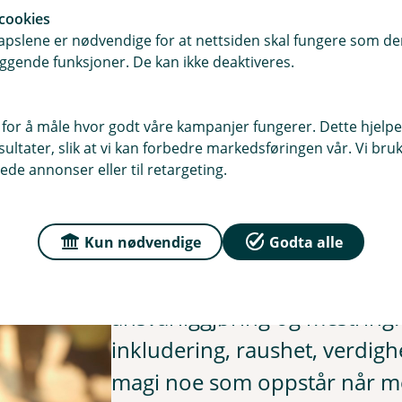
der jeg lærer å mestre
cookies
 å sette meg tydelig mål og retning
pslene er nødvendige for at nettsiden skal fungere som den
ggende funksjoner. De kan ikke deaktiveres.
skap
 for å måle hvor godt våre kampanjer fungerer. Dette hjelper
ltater, slik at vi kan forbedre markedsføringen vår. Vi bruke
ede annonser eller til retargeting.
Hvem er Lyk-z & døtre
Kun nødvendige
Godta alle
Lyk-z & døtre er et sosialt e
evnen din til å skape din øn
ansvarliggjøring og mestring
inkludering, raushet, verdigh
magi noe som oppstår når menn