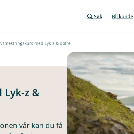
Søk
Bli kunde
ivsmestringskurs med Lyk-z & døtre
 Lyk-z &
jonen vår kan du få