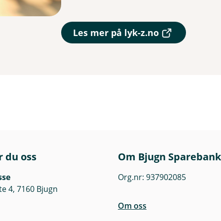
(
Les mer på lyk-z.no
E
k
s
t
e
r
n
l
e
n
k
e
r du oss
Om Bjugn Sparebank
,
å
sse
Org.nr: 937902085
p
te 4, 7160 Bjugn
n
e
Om oss
r
i