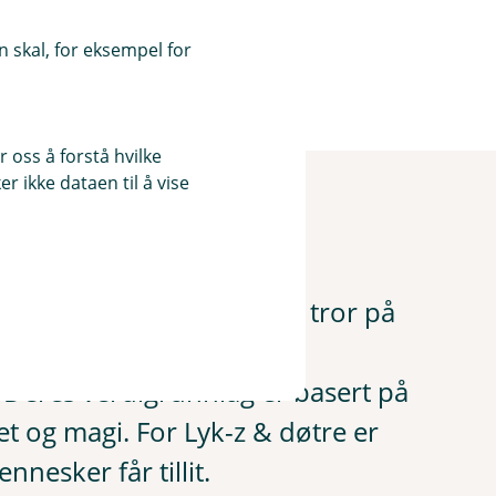
e
n
 skal, for eksempel for
k
e
,
å
p
 oss å forstå hvilke
n
r ikke dataen til å vise
e
r
?
i
n
y
ntreprenørskapsfirma som tror på
t
t
skede fremtid gjennom
v
i
. Deres verdigrunnlag er basert på
n
d
et og magi. For Lyk-z & døtre er
u
)
esker får tillit.