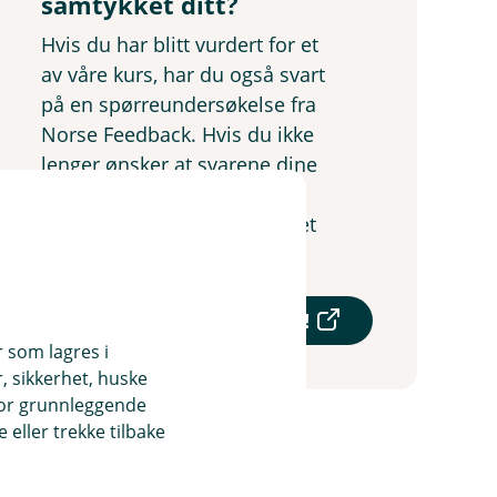
samtykket ditt?
Hvis du har blitt vurdert for et
av våre kurs, har du også svart
på en spørreundersøkelse fra
Norse Feedback. Hvis du ikke
lenger ønsker at svarene dine
skal lagres, kan du når som
helst trekke tilbake samtykket
ditt.
(
Trekk samtykke her!
E
r som lagres i
k
, sikkerhet, huske
s
for grunnleggende
t
e
eller trekke tilbake
r
n
l