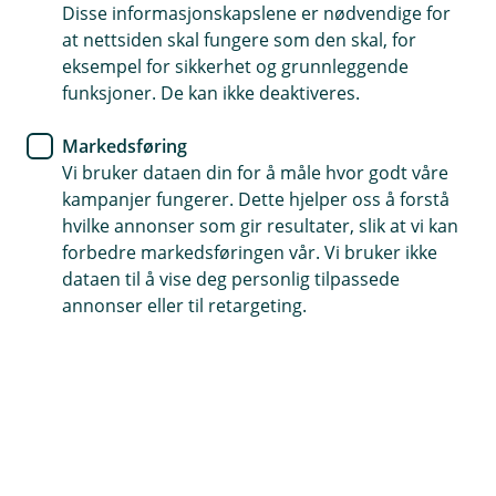
Disse informasjonskapslene er nødvendige for
Her er oversikt over alle forsikringene vi tilbyr
at nettsiden skal fungere som den skal, for
eksempel for sikkerhet og grunnleggende
funksjoner. De kan ikke deaktiveres.
Bil og andre kjøretøy
Markedsføring
Vi bruker dataen din for å måle hvor godt våre
Bil
El-sparkesykkel
Båt
kampanjer fungerer. Dette hjelper oss å forstå
hvilke annonser som gir resultater, slik at vi kan
MC
Moped
Vannscooter
forbedre markedsføringen vår. Vi bruker ikke
dataen til å vise deg personlig tilpassede
Campingvogn
Bobil
ATV
annonser eller til retargeting.
Traktor
Snøscooter
Tilhenger
Veteranbil
Hus og eiendeler