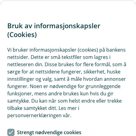
H
o
Bruk av informasjonskapsler
p
p
(Cookies)
i
Vi bruker informasjonskapsler (cookies) på bankens
nettsider. Dette er små tekstfiler som lagres i
n
nettleseren din. Disse brukes for flere formål, som å
n
sørge for at nettsidene fungerer, sikkerhet, huske
h
innstillinger og valg, samt å måle hvordan annonser
o
fungerer. Noen er nødvendige for grunnleggende
funksjoner, mens andre brukes kun hvis du gir
d
samtykke. Du kan når som helst endre eller trekke
e
tilbake samtykket ditt. Les mer i
t
personvernerklæringen vår.
Alle våre forsikringer
Strengt nødvendige cookies