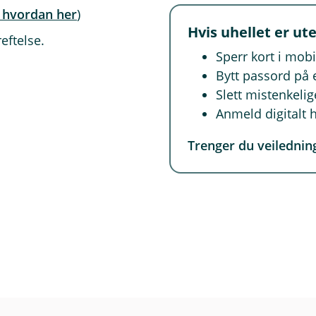
n i offentlige registre
 hvordan her
)
e for «fjernhjelp»
Hvis uhellet er ute
 sporbare kanaler – be om skriftlig info
eftelse.
Sparebank
før du overfører større beløp
Sperr kort i mob
Bytt passord på 
Slett mistenkeli
Anmeld digitalt h
Trenger du veilednin