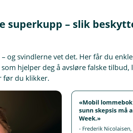
ske superkupp – slik beskyt
 – og svindlerne vet det. Her får du enkle 
 som hjelper deg å avsløre falske tilbud, 
 før du klikker.
«Mobil lommebok g
sunn skepsis må al
Week.»
- Frederik Nicolaisen, 