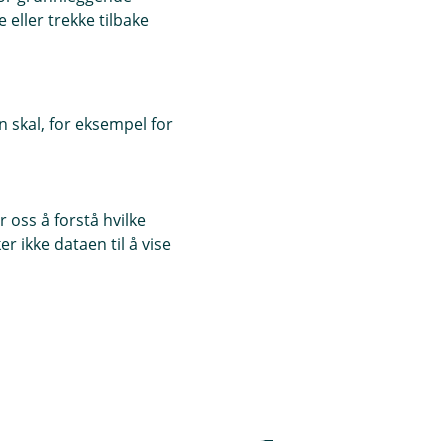
eller trekke tilbake
 skal, for eksempel for
sjekk
 oss å forstå hvilke
r ikke dataen til å vise
tyr at
ometri som
rare domener)