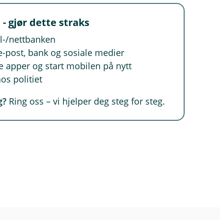
l
e
 - gjør dette straks
n
il-/nettbanken
k
e
e-post, bank og sosiale medier
,
ge apper og start mobilen på nytt
å
os politiet
p
n
g?
Ring oss – vi hjelper deg steg for steg.
e
r
i
n
y
t
t
v
i
n