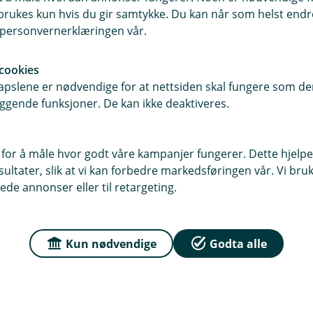
 råd som hjelper deg å unngå
rukes kun hvis du gir samtykke. Du kan når som helst endre 
ans er klart;
«Aldri del BankID-
i personvernerklæringen vår.
n – uansett hva de sier eller
cookies
pslene er nødvendige for at nettsiden skal fungere som den
ggende funksjoner. De kan ikke deaktiveres.
5 tips + 10-sekunders trygghets
 for å måle hvor godt våre kampanjer fungerer. Dette hjelper
ltater, slik at vi kan forbedre markedsføringen vår. Vi bruke
 det er litt tryggere
ede annonser eller til retargeting.
alske nettsider
 og Samsung Pay bruker engangskoder (tokenisering). Det be
Kun nødvendige
Godta alle
 med butikken eller nettbutikken, og du godkjenner med bi
rykk eller kode på mobilen din.
kk – sjekk
kstra mange kopibutikker og «supertilbud».
n i dag» er røde flagg. Sjekk nettadressen nøye (stavefeil/