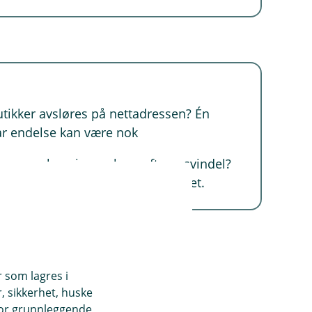
utikker avsløres på nettadressen? Én
rar endelse kan være nok
ker» og «leveringsgebyr» ofte er svindel?
offisielle appen/nettsiden i stedet.
r som lagres i
, sikkerhet, huske
for grunnleggende