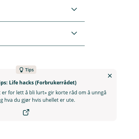
ng Pay osv
ter.
er du får tilsendt.»
ien mot
». «Garantert
Tips
de sier eller hvor
(
ips: Life hacks (Forbrukerrådet)
 og manglende
E
er for lett å bli lurt» gir korte råd om å unngå
k
og hva du gjør hvis uhellet er ute.
s
derik Nicolaisen,
t
e
r
n