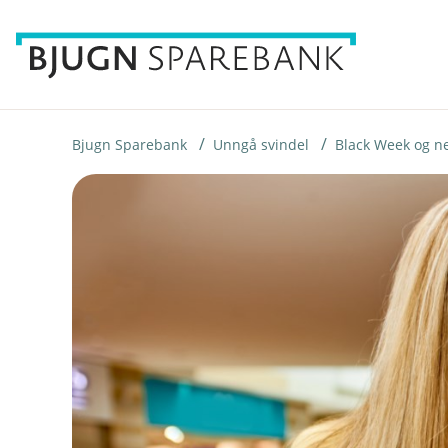
H
o
p
p
i
Bjugn Sparebank
Unngå svindel
Black Week og n
n
n
h
o
d
e
t