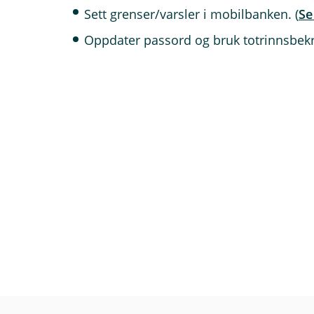
Sjekk selskap og konsesjo
Sett grenser/varsler i mobilbanken. (
Se
Ikke last ned programvar
Flytt dialogen til trygge,
Oppdater passord og bruk totrinnsbekr
Snakk med oss i
Bjugn 