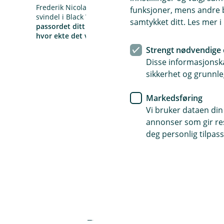
Frederik Nicolaisen, sikkerhetssjef i i Eika, deler enkle
funksjoner, mens andre b
svindel i Black Week og førjulstida. Det viktigste tipset h
samtykket ditt. Les mer 
passordet ditt eller kode fra kodebrikken. Ikke med noe
hvor ekte det virker.»
Strengt nødvendige 
Disse informasjonska
sikkerhet og grunnle
Sikkerhetssjefens 
Markedsføring
Vi bruker dataen din
annonser som gir resu
1) Bruk mobil lommebok -
Å
deg personlig tilpass
p
n
e
2) Falske superkupp og f
Vipps, Apple Pay, Google Pay
/
Å
L
kortnummeret ditt ikke deles
p
u
n
ansiktsgjenkjenning, fingeravt
k
e
k
3) SMS og e-post: ikke kli
I Black Week dukker det opp e
/
Å
Vår anbefaling
L
p
u
Ekstreme rabatter og «ku
n