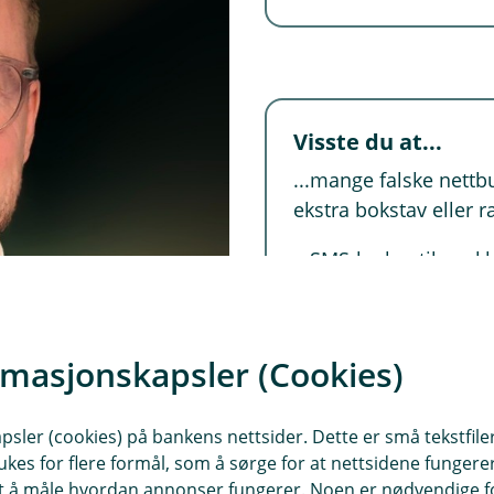
Visste du at...
...mange falske nettb
ekstra bokstav eller 
...SMS-lenker til «pak
Sjekk sendingen i den 
rmasjonskapsler (Cookies)
sler (cookies) på bankens nettsider. Dette er små tekstfile
ukes for flere formål, som å sørge for at nettsidene fungerer
samt å måle hvordan annonser fungerer. Noen er nødvendige 