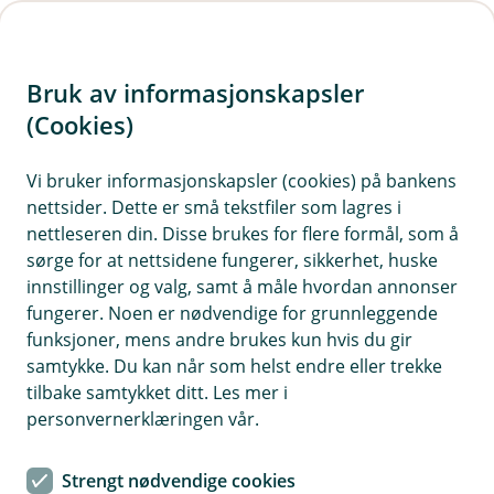
H
o
Bruk av informasjonskapsler
p
p
(Cookies)
i
Vi bruker informasjonskapsler (cookies) på bankens
nettsider. Dette er små tekstfiler som lagres i
n
nettleseren din. Disse brukes for flere formål, som å
n
sørge for at nettsidene fungerer, sikkerhet, huske
h
innstillinger og valg, samt å måle hvordan annonser
o
fungerer. Noen er nødvendige for grunnleggende
funksjoner, mens andre brukes kun hvis du gir
d
samtykke. Du kan når som helst endre eller trekke
e
tilbake samtykket ditt. Les mer i
t
personvernerklæringen vår.
Gode råd om pensjonssparing for deg som er godt voksen.
Strengt nødvendige cookies