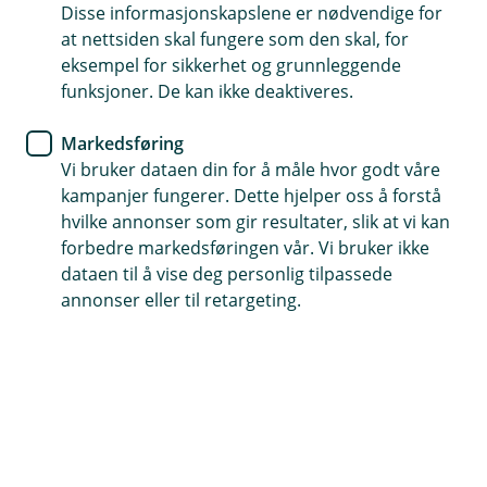
Pensjon
Disse informasjonskapslene er nødvendige for
at nettsiden skal fungere som den skal, for
Slik bør du spare til pensjon når
eksempel for sikkerhet og grunnleggende
funksjoner. De kan ikke deaktiveres.
du er godt voksen
Markedsføring
Når du nærmer deg pensjonsalderen, er det
Vi bruker dataen din for å måle hvor godt våre
viktig å ha en klar plan for pensjonssparingen
kampanjer fungerer. Dette hjelper oss å forstå
din. Selv om du starter sent, kan du fortsatt sikre
hvilke annonser som gir resultater, slik at vi kan
en komfortabel pensjonisttilværelse. Her er noen
forbedre markedsføringen vår. Vi bruker ikke
konkrete råd for deg som er mellom 51 og 60 år.
dataen til å vise deg personlig tilpassede
annonser eller til retargeting.
Gjennomgå pensjonssparingen din
Ta en gjennomgang av pensjonssparingen og juster
om nødvendig. Vurder om du kan spare mer for å
kompensere for tidligere år med mindre sparing.
Øk pensjonssparingen