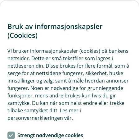
H
o
Bruk av informasjonskapsler
p
p
(Cookies)
i
Vi bruker informasjonskapsler (cookies) på bankens
nettsider. Dette er små tekstfiler som lagres i
n
nettleseren din. Disse brukes for flere formål, som å
n
sørge for at nettsidene fungerer, sikkerhet, huske
h
innstillinger og valg, samt å måle hvordan annonser
o
fungerer. Noen er nødvendige for grunnleggende
funksjoner, mens andre brukes kun hvis du gir
d
samtykke. Du kan når som helst endre eller trekke
e
tilbake samtykket ditt. Les mer i
t
personvernerklæringen vår.
Kristian (29) gikk fra tilfeldige kjøp til en smart spareplan.
Strengt nødvendige cookies