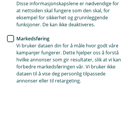
Fond
Disse informasjonskapslene er nødvendige for
at nettsiden skal fungere som den skal, for
Slik fikk Kristian kontroll på
eksempel for sikkerhet og grunnleggende
funksjoner. De kan ikke deaktiveres.
sparingen – og en tryggere
økonomi for fremtiden
Markedsføring
Vi bruker dataen din for å måle hvor godt våre
Kristian (29) har alltid hatt et bevisst forhold til
kampanjer fungerer. Dette hjelper oss å forstå
økonomi. Men det var først da arbeidsgiveren
hvilke annonser som gir resultater, slik at vi kan
forbedre markedsføringen vår. Vi bruker ikke
økte pensjonssparingen, at han skjønte hvor
dataen til å vise deg personlig tilpassede
viktig det er å ha en egen spareplan for en
annonser eller til retargeting.
tryggere økonomisk fremtid.
Kristian ønsket å sikre seg en god økonomi den dagen
han ikke lenger er i jobb.
Da rådgiveren i banken tok kontakt for å snakke om
sparing og pensjon, ble det enklere å ta grep. Kristian