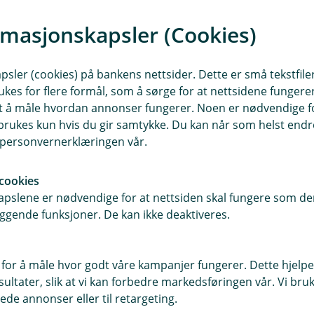
igge mellom 4,5 % og 5 % resten av
rmasjonskapsler (Cookies)
toriske gjennomsnittet. Fondet har
tningsprovisjon, men også høyere
nn for likviditetsfond.
sler (cookies) på bankens nettsider. Dette er små tekstfile
ukes for flere formål, som å sørge for at nettsidene fungerer
te dag i forrige måned.
samt å måle hvordan annonser fungerer. Noen er nødvendige 
rukes kun hvis du gir samtykke. Du kan når som helst endre 
i personvernerklæringen vår.
Eika Kreditt
cookies
pslene er nødvendige for at nettsiden skal fungere som den
ggende funksjoner. De kan ikke deaktiveres.
 for å måle hvor godt våre kampanjer fungerer. Dette hjelper
ltater, slik at vi kan forbedre markedsføringen vår. Vi bruke
ede annonser eller til retargeting.