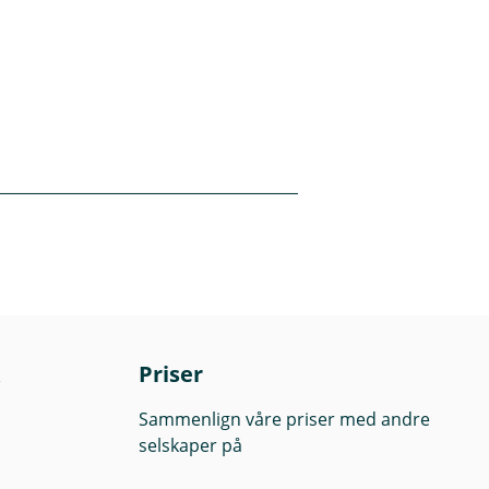
g. Det er kun våre
v rådgiverne våre
lant annet avhenge
r. Avkastningen kan
spekt og
lese fondenes
Priser
Sammenlign våre priser med andre
selskaper på