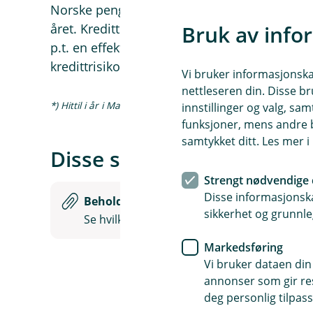
Norske pengemarkedsrenter er forventet å l
Bruk av info
året. Kredittmarginene er lavere enn det his
p.t. en effektiv rente rundt 6,5 % før forval
kredittrisiko som gir større kurssvingninger e
Vi bruker informasjonskap
nettleseren din. Disse br
*) Hittil i år i Markedskommentar fra forvalter tilsvarer sis
innstillinger og valg, 
funksjoner, mens andre b
samtykket ditt. Les mer 
Disse selskapene inngår i 
Strengt nødvendige 
Disse informasjonska
Beholdningsoversikt
sikkerhet og grunnle
Se hvilke selskaper Eika Kreditt eier
Markedsføring
Vi bruker dataen din
annonser som gir resu
Viktig informasjon
deg personlig tilpass