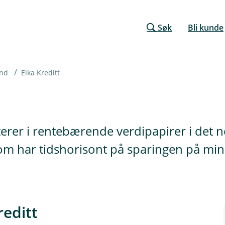
Søk
Bli kunde
ond
Eika Kreditt
erer i rentebærende verdipapirer i det n
om har tidshorisont på sparingen på mins
editt