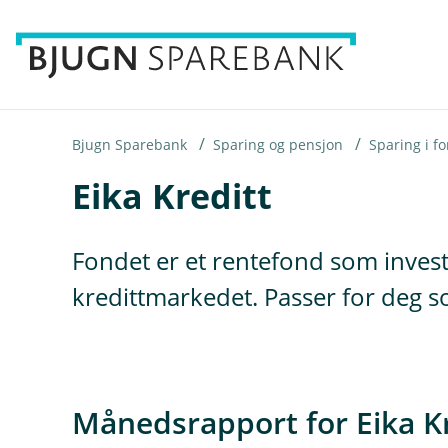
H
o
p
p
i
Bjugn Sparebank
Sparing og pensjon
Sparing i f
Eika Kreditt
n
n
h
Fondet er et rentefond som invest
o
kredittmarkedet. Passer for deg s
d
e
t
Månedsrapport for Eika Kr