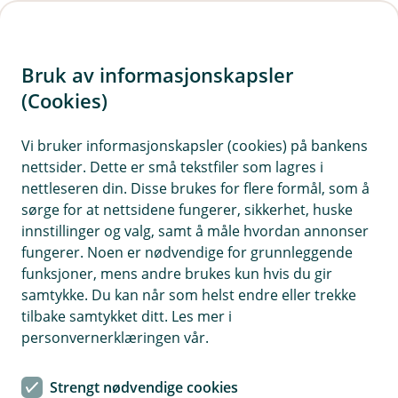
H
o
Bruk av informasjonskapsler
p
p
(Cookies)
i
Vi bruker informasjonskapsler (cookies) på bankens
nettsider. Dette er små tekstfiler som lagres i
n
nettleseren din. Disse brukes for flere formål, som å
n
sørge for at nettsidene fungerer, sikkerhet, huske
h
innstillinger og valg, samt å måle hvordan annonser
o
fungerer. Noen er nødvendige for grunnleggende
funksjoner, mens andre brukes kun hvis du gir
d
samtykke. Du kan når som helst endre eller trekke
e
tilbake samtykket ditt. Les mer i
t
personvernerklæringen vår.
Samfunnsengasjement
Strengt nødvendige cookies