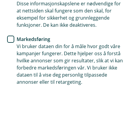
Disse informasjonskapslene er nødvendige for
I over 130 år har Bjugn Sparebank vært opptatt av av
at nettsiden skal fungere som den skal, for
å støtte og utvikle vårt lokalsamfunn. Nye tider gir
eksempel for sikkerhet og grunnleggende
oss nye impulser og vi er nå enda mer bevisst på vår
funksjoner. De kan ikke deaktiveres.
rolle som en positiv kilde til fokuset på utvikling og
Markedsføring
det å bidra til lag og foreninger som bidrar til
Vi bruker dataen din for å måle hvor godt våre
lokalsamfunnet nå og i fremtiden.
kampanjer fungerer. Dette hjelper oss å forstå
hvilke annonser som gir resultater, slik at vi kan
forbedre markedsføringen vår. Vi bruker ikke
Våre søknadsprosesser
dataen til å vise deg personlig tilpassede
annonser eller til retargeting.
I Bjugn Sparebank har vi en årlig gavetildeling og
4 perioder der det kan søkes om sponsorstøtte.
Felles formål
Utdelingen av sponsormidler og gavetildelingen