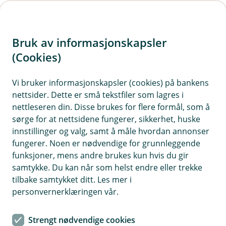
H
o
Bruk av informasjonskapsler
p
p
(Cookies)
i
Vi bruker informasjonskapsler (cookies) på bankens
nettsider. Dette er små tekstfiler som lagres i
n
nettleseren din. Disse brukes for flere formål, som å
n
sørge for at nettsidene fungerer, sikkerhet, huske
h
innstillinger og valg, samt å måle hvordan annonser
o
fungerer. Noen er nødvendige for grunnleggende
funksjoner, mens andre brukes kun hvis du gir
d
samtykke. Du kan når som helst endre eller trekke
e
tilbake samtykket ditt. Les mer i
t
personvernerklæringen vår.
Tips- og råd
Strengt nødvendige cookies