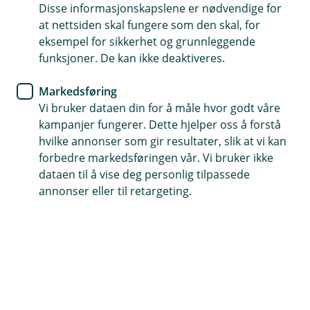
Disse informasjonskapslene er nødvendige for
Derfor bør du velge
at nettsiden skal fungere som den skal, for
lokalbanken
eksempel for sikkerhet og grunnleggende
funksjoner. De kan ikke deaktiveres.
Å velge bank handler om mer enn renter og
Markedsføring
vilkår. Med en lokalbank får du personlig
Vi bruker dataen din for å måle hvor godt våre
rådgivning, lokale beslutninger og en bank som
kampanjer fungerer. Dette hjelper oss å forstå
kjenner både deg og nærmiljøet ditt. Her
hvilke annonser som gir resultater, slik at vi kan
forklarer vi hvorfor mange velger å beholde
forbedre markedsføringen vår. Vi bruker ikke
lokalbanken – også når økonomien blir mer
dataen til å vise deg personlig tilpassede
kompleks.
annonser eller til retargeting.
Personlig rådgivning – tilpasset deg
I Bjugn Sparebank møter du rådgivere som tar seg tid
til å bli kjent med deg og situasjonen din. Vi ser
helheten i økonomien din og gir råd som er tilpasset
livssituasjon, behov og planer – enten du skal
kjøpe
bolig
, refinansiere eller planlegger økonomien