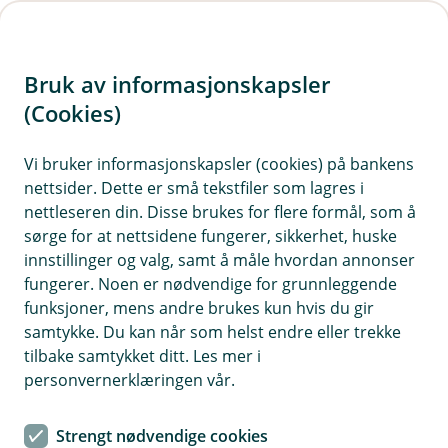
H
o
Bruk av informasjonskapsler
p
p
(Cookies)
Kontaktskjema
i
Vi bruker informasjonskapsler (cookies) på bankens
Fyll ut skjemaet under, så tar vi kontakt med deg.
nettsider. Dette er små tekstfiler som lagres i
n
nettleseren din. Disse brukes for flere formål, som å
n
sørge for at nettsidene fungerer, sikkerhet, huske
h
innstillinger og valg, samt å måle hvordan annonser
o
fungerer. Noen er nødvendige for grunnleggende
funksjoner, mens andre brukes kun hvis du gir
d
samtykke. Du kan når som helst endre eller trekke
Hjelp og kontakt
e
tilbake samtykket ditt. Les mer i
t
personvernerklæringen vår.
Booking
Strengt nødvendige cookies
post@bjugn-sparebank.no