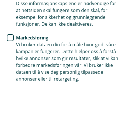
Disse informasjonskapslene er nødvendige for
at nettsiden skal fungere som den skal, for
72 51 66 00
eksempel for sikkerhet og grunnleggende
funksjoner. De kan ikke deaktiveres.
Telefontid
Markedsføring
Mandag-fredag: 07:00-21:00
Vi bruker dataen din for å måle hvor godt våre
Lørdag-søndag: 09:00-21:00
kampanjer fungerer. Dette hjelper oss å forstå
hvilke annonser som gir resultater, slik at vi kan
Forsikring: 915 03 850
forbedre markedsføringen vår. Vi bruker ikke
Snakk med skadekonsulent: mandag til fredag 08:00-
dataen til å vise deg personlig tilpassede
16.00
annonser eller til retargeting.
Trenger du umiddelbar hjelp?
Ring oss på 915 03 850 døgnet rundt, hele året
Her finner du oss