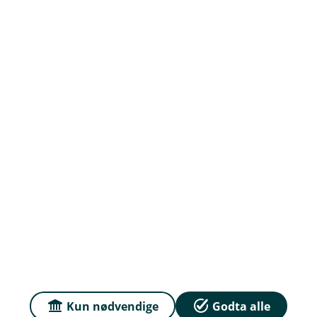
Om oss
Ledige Stillinger
Priser
Sammenlign våre priser med andre selskaper på
Finansportalen.no
Våre priser
Personvern og informasjonskapsler
Sikkerhet og antihvitvask
Kun nødvendige
Godta alle