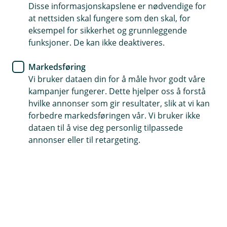
leter etter
Disse informasjonskapslene er nødvendige for
at nettsiden skal fungere som den skal, for
eksempel for sikkerhet og grunnleggende
Vi har søkt høyt og lavt, men ikke funnet siden du er
funksjoner. De kan ikke deaktiveres.
på jakt etter. La oss finne en bedre side du kan
besøke oss på.
Markedsføring
Vi bruker dataen din for å måle hvor godt våre
kampanjer fungerer. Dette hjelper oss å forstå
hvilke annonser som gir resultater, slik at vi kan
Snarveier
forbedre markedsføringen vår. Vi bruker ikke
dataen til å vise deg personlig tilpassede
Forsiden
Kontakt oss
(
annonser eller til retargeting.
E
k
s
Hjelp og kontakt
t
e
Booking
r
n