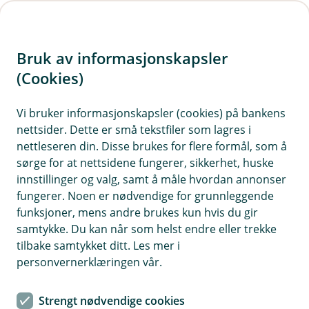
H
o
Bruk av informasjonskapsler
p
p
(Cookies)
i
Vi bruker informasjonskapsler (cookies) på bankens
nettsider. Dette er små tekstfiler som lagres i
n
nettleseren din. Disse brukes for flere formål, som å
n
sørge for at nettsidene fungerer, sikkerhet, huske
h
innstillinger og valg, samt å måle hvordan annonser
o
fungerer. Noen er nødvendige for grunnleggende
funksjoner, mens andre brukes kun hvis du gir
d
samtykke. Du kan når som helst endre eller trekke
e
tilbake samtykket ditt. Les mer i
t
personvernerklæringen vår.
Au da, nå finner vi ikke siden du
Strengt nødvendige cookies