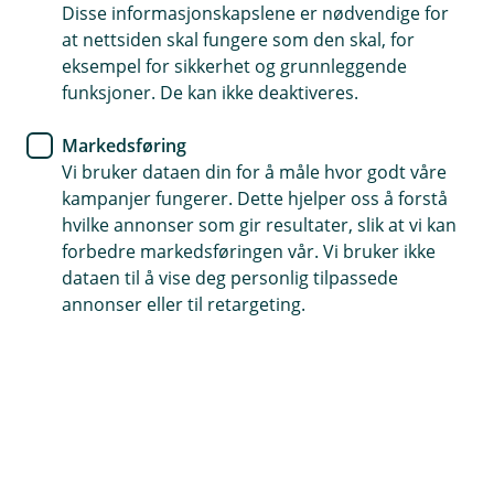
leter etter
Disse informasjonskapslene er nødvendige for
at nettsiden skal fungere som den skal, for
eksempel for sikkerhet og grunnleggende
Vi har søkt høyt og lavt, men ikke funnet siden du er
funksjoner. De kan ikke deaktiveres.
på jakt etter. La oss finne en bedre side du kan
besøke oss på.
Markedsføring
Vi bruker dataen din for å måle hvor godt våre
kampanjer fungerer. Dette hjelper oss å forstå
hvilke annonser som gir resultater, slik at vi kan
Snarveier
forbedre markedsføringen vår. Vi bruker ikke
dataen til å vise deg personlig tilpassede
Forsiden
Kontakt oss
(
annonser eller til retargeting.
E
k
s
Hjelp og kontakt
t
e
Booking
r
n