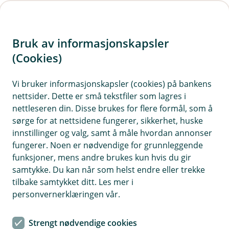
H
o
Bruk av informasjonskapsler
p
p
(Cookies)
i
Vi bruker informasjonskapsler (cookies) på bankens
nettsider. Dette er små tekstfiler som lagres i
n
nettleseren din. Disse brukes for flere formål, som å
n
sørge for at nettsidene fungerer, sikkerhet, huske
h
innstillinger og valg, samt å måle hvordan annonser
o
fungerer. Noen er nødvendige for grunnleggende
funksjoner, mens andre brukes kun hvis du gir
d
samtykke. Du kan når som helst endre eller trekke
e
tilbake samtykket ditt. Les mer i
t
personvernerklæringen vår.
Au da, nå finner vi ikke siden du
Strengt nødvendige cookies