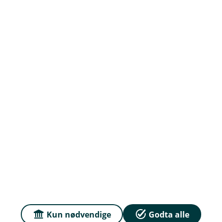
Om oss
Ledige Stillinger
Priser
Sammenlign våre priser med andre selskaper på
Finansportalen.no
Våre priser
Personvern og informasjonskapsler
Sikkerhet og antihvitvask
Kun nødvendige
Godta alle