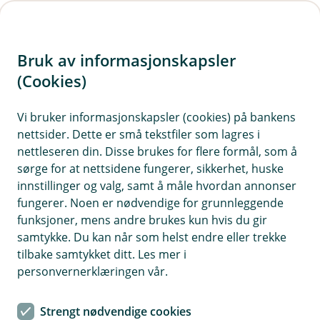
H
o
Bruk av informasjonskapsler
p
p
(Cookies)
Innboforsikring
i
Vi bruker informasjonskapsler (cookies) på bankens
Her finner du ofte stilte spørsmål om
nettsider. Dette er små tekstfiler som lagres i
n
innboforsikring.
nettleseren din. Disse brukes for flere formål, som å
n
sørge for at nettsidene fungerer, sikkerhet, huske
h
innstillinger og valg, samt å måle hvordan annonser
o
fungerer. Noen er nødvendige for grunnleggende
Spørsmål og svar om innboforsikring.
funksjoner, mens andre brukes kun hvis du gir
d
samtykke. Du kan når som helst endre eller trekke
e
tilbake samtykket ditt. Les mer i
Hvor høy forsikringssum bør jeg velge på
t
personvernerklæringen vår.
Å
innbo?
p
n
For å bestemme forsikringssum på innboet ditt
Strengt nødvendige cookies
e