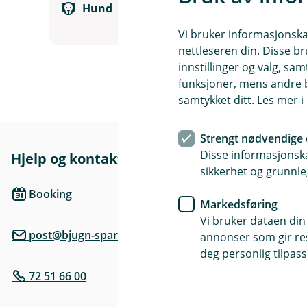
Hund
Vi bruker informasjonskap
nettleseren din. Disse br
innstillinger og valg, 
funksjoner, mens andre b
samtykket ditt. Les mer 
Strengt nødvendige 
Disse informasjonska
Hjelp og kontakt
Her finne
sikkerhet og grunnle
Besøksadre
Booking
Alf Nebbs ga
Markedsføring
Vi bruker dataen din
post@bjugn-sparebank.no
Postadresse
annonser som gir resu
Postboks 232
deg personlig tilpass
72 51 66 00
Åpningstide
Mandag - Fre