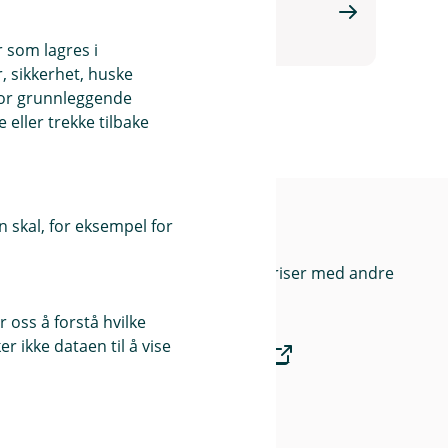
Hest
r som lagres i
, sikkerhet, huske
for grunnleggende
eller trekke tilbake
 skal, for eksempel for
Priser
Sammenlign våre priser med andre
selskaper på
 oss å forstå hvilke
r ikke dataen til å vise
Finansportalen.no
Våre priser