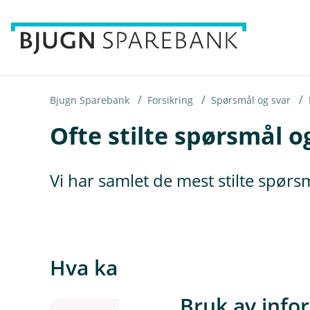
H
o
p
p
i
Bjugn Sparebank
Forsikring
Spørsmål og svar
Ofte stilte spørsmål o
n
n
h
Vi har samlet de mest stilte spør
o
d
e
t
Hva kan vi hjelpe deg me
Bruk av info