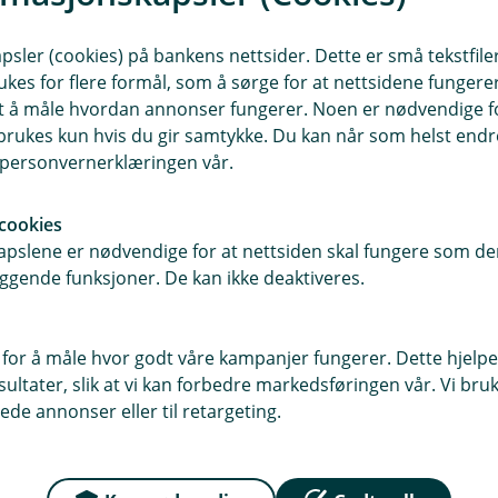
Katt
sler (cookies) på bankens nettsider. Dette er små tekstfile
ukes for flere formål, som å sørge for at nettsidene fungerer
samt å måle hvordan annonser fungerer. Noen er nødvendige 
rukes kun hvis du gir samtykke. Du kan når som helst endre 
i personvernerklæringen vår.
cookies
pslene er nødvendige for at nettsiden skal fungere som den
r du oss
Om Bjugn Sparebank
ggende funksjoner. De kan ikke deaktiveres.
sse
Org.nr: 937902085
te 4, 7160 Bjugn
 for å måle hvor godt våre kampanjer fungerer. Dette hjelper
Om oss
ltater, slik at vi kan forbedre markedsføringen vår. Vi bruke
, 7159 Bjugn
ede annonser eller til retargeting.
Ledige Stillinger
r
dag: 09:00 - 15:00 Lørdag -