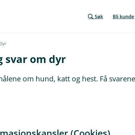
Søk
Bli kunde
Dyr
g svar om dyr
smålene om hund, katt og hest. Få svarene
d?
rmasjonskapsler (Cookies)