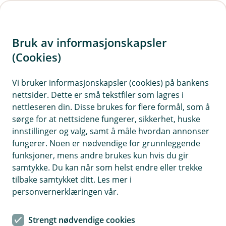
H
o
Bruk av informasjonskapsler
p
p
(Cookies)
Veteranbilforsikring
i
Vi bruker informasjonskapsler (cookies) på bankens
Her finner du våre ofte stilte spørsmål om
nettsider. Dette er små tekstfiler som lagres i
n
veteranbilforsikring.
nettleseren din. Disse brukes for flere formål, som å
n
sørge for at nettsidene fungerer, sikkerhet, huske
h
innstillinger og valg, samt å måle hvordan annonser
o
fungerer. Noen er nødvendige for grunnleggende
Spørsmål og svar om
funksjoner, mens andre brukes kun hvis du gir
d
veteranbilforsikring.
samtykke. Du kan når som helst endre eller trekke
e
tilbake samtykket ditt. Les mer i
t
personvernerklæringen vår.
Hva er reglene for når bilen regnes som
Å
veteranbil?
p
Strengt nødvendige cookies