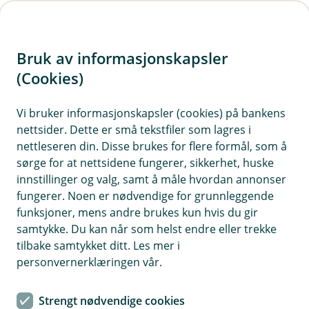
H
o
Bruk av informasjonskapsler
p
p
(Cookies)
ATV forsikring
i
Vi bruker informasjonskapsler (cookies) på bankens
Her finner du ofte stilte spørsmål om vår ATV
nettsider. Dette er små tekstfiler som lagres i
n
forsikring.
nettleseren din. Disse brukes for flere formål, som å
n
sørge for at nettsidene fungerer, sikkerhet, huske
h
innstillinger og valg, samt å måle hvordan annonser
o
fungerer. Noen er nødvendige for grunnleggende
Spørsmål og svar om ATV-forsikring.
funksjoner, mens andre brukes kun hvis du gir
d
samtykke. Du kan når som helst endre eller trekke
e
tilbake samtykket ditt. Les mer i
Hva dekker en ATV-forsikring?
t
Å
personvernerklæringen vår.
p
n
Ansvarsforsikring:
Dette er
e
Strengt nødvendige cookies
Må jeg ha forsikring på ATV?
minstekravsforsikringen du må ha i Norge. Den
Å
/