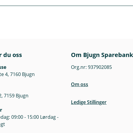
oversikt over hva egenandelen er.
er nærmere regler:
r du oss
Om Bjugn Sparebank
de bør du om det er forsvarlig sikre verdiene dine.
sse
Org.nr: 937902085
 storm bør du sikre gjenstander på en forsvarlig måte. Som f
te 4, 7160 Bjugn
e løse gjenstander.
Om oss
, 7159 Bjugn
Ledige Stillinger
r
dag: 09:00 - 15:00 Lørdag -
ngt