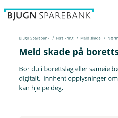
H
o
p
p
i
Bjugn Sparebank
Forsikring
Meld skade
Næri
Meld skade på borett
n
n
h
Bor du i borettslag eller sameie 
o
digitalt, innhent opplysninger o
d
kan hjelpe deg.
e
t