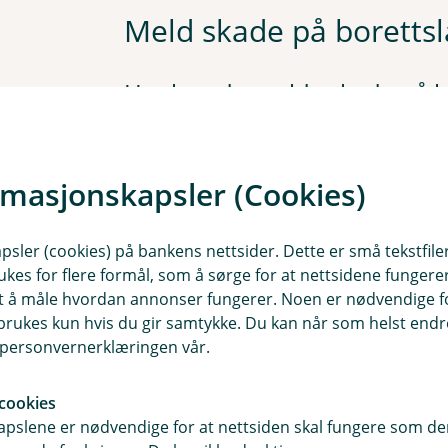
Meld skade på boretts
Her kan du melde skade på b
Meld skade
rmasjonskapsler (Cookies)
sler (cookies) på bankens nettsider. Dette er små tekstfile
ukes for flere formål, som å sørge for at nettsidene fungerer
samt å måle hvordan annonser fungerer. Noen er nødvendige 
rukes kun hvis du gir samtykke. Du kan når som helst endre 
i personvernerklæringen vår.
cookies
pslene er nødvendige for at nettsiden skal fungere som den