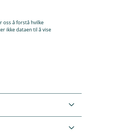
 oss å forstå hvilke
r ikke dataen til å vise
 vil motta en lenke
irekte til
retar et
t vannet. Slå av
øres av styret i den
l betale