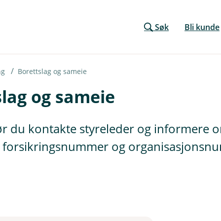
Søk
Bli kunde
ng
Borettslag og sameie
slag og sameie
bør du kontakte styreleder og informere
m forsikringsnummer og organisasjonsnum