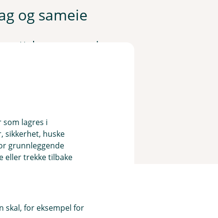
lag og sameie
orettslag og sameie.
r som lagres i
, sikkerhet, huske
for grunnleggende
eller trekke tilbake
 skal, for eksempel for