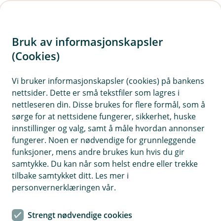
H
o
Bruk av informasjonskapsler
p
p
(Cookies)
Meld skade liv og helse
i
Vi bruker informasjonskapsler (cookies) på bankens
nettsider. Dette er små tekstfiler som lagres i
n
nettleseren din. Disse brukes for flere formål, som å
n
sørge for at nettsidene fungerer, sikkerhet, huske
h
innstillinger og valg, samt å måle hvordan annonser
o
fungerer. Noen er nødvendige for grunnleggende
funksjoner, mens andre brukes kun hvis du gir
d
samtykke. Du kan når som helst endre eller trekke
e
tilbake samtykket ditt. Les mer i
t
personvernerklæringen vår.
Strengt nødvendige cookies