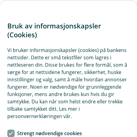
H
o
Bruk av informasjonskapsler
p
p
(Cookies)
Meld skade på produksjonsdyr
i
Vi bruker informasjonskapsler (cookies) på bankens
Det vil fremgå av forsikringsbeviset ditt hvilke
nettsider. Dette er små tekstfiler som lagres i
n
hendelser som dekkes av forsikringen. Generelt
nettleseren din. Disse brukes for flere formål, som å
n
vil forsikringen dekker dyr som dør, blir avlivet av
sørge for at nettsidene fungerer, sikkerhet, huske
h
dyrevernmessige hensyn, og som følge av ulykke,
innstillinger og valg, samt å måle hvordan annonser
o
fungerer. Noen er nødvendige for grunnleggende
sykdom eller begge deler, avhengig av hvilken
funksjoner, mens andre brukes kun hvis du gir
forsikring du har.
d
samtykke. Du kan når som helst endre eller trekke
e
tilbake samtykket ditt. Les mer i
t
personvernerklæringen vår.
Strengt nødvendige cookies