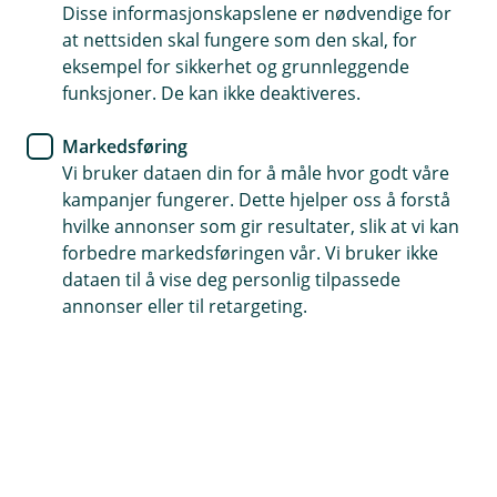
Disse informasjonskapslene er nødvendige for
Allerede meldt inn skade?
at nettsiden skal fungere som den skal, for
Hvis du har saksnummeret ditt kan du enkelt
eksempel for sikkerhet og grunnleggende
ettersende dokumenter eller oppdatere
funksjoner. De kan ikke deaktiveres.
informasjon i en innmeldt skadesak.
Markedsføring
Vi bruker dataen din for å måle hvor godt våre
Oppdater sak
kampanjer fungerer. Dette hjelper oss å forstå
hvilke annonser som gir resultater, slik at vi kan
forbedre markedsføringen vår. Vi bruker ikke
dataen til å vise deg personlig tilpassede
annonser eller til retargeting.