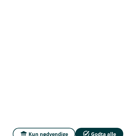
Om oss
Ledige Stillinger
Priser
Sammenlign våre priser med andre selskaper på
Finansportalen.no
Våre priser
Personvern og informasjonskapsler
Sikkerhet og antihvitvask
Kun nødvendige
Godta alle