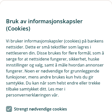
H
o
Bruk av informasjonskapsler
p
p
(Cookies)
Meld skade på kjøretøy
i
Vi bruker informasjonskapsler (cookies) på bankens
Har skaden skjedd? Vi hjelper deg enten du
nettsider. Dette er små tekstfiler som lagres i
n
trenger veihjelp, har fått steinsprutskader eller
nettleseren din. Disse brukes for flere formål, som å
n
du har vært i en ulykke.
sørge for at nettsidene fungerer, sikkerhet, huske
h
innstillinger og valg, samt å måle hvordan annonser
o
fungerer. Noen er nødvendige for grunnleggende
funksjoner, mens andre brukes kun hvis du gir
d
samtykke. Du kan når som helst endre eller trekke
e
tilbake samtykket ditt. Les mer i
t
personvernerklæringen vår.
Steinsprut eller skade på frontrute?
Ta direkte kontakt med en av våre
Strengt nødvendige cookies