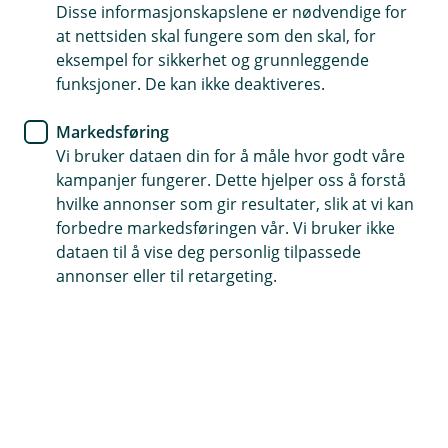
samarbeidspartene
Disse informasjonskapslene er nødvendige for
at nettsiden skal fungere som den skal, for
Finn samarbeidspartner
eksempel for sikkerhet og grunnleggende
funksjoner. De kan ikke deaktiveres.
Markedsføring
Vi bruker dataen din for å måle hvor godt våre
kampanjer fungerer. Dette hjelper oss å forstå
hvilke annonser som gir resultater, slik at vi kan
forbedre markedsføringen vår. Vi bruker ikke
Allerede meldt inn skade?
dataen til å vise deg personlig tilpassede
Hvis du har saksnummeret ditt kan du enkelt
annonser eller til retargeting.
ettersende dokumenter eller oppdatere
informasjon i en innmeldt skadesak.
Oppdater sak