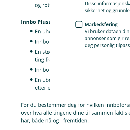
Disse informasjonska
og rotter
sikkerhet og grunnle
Innbo Pluss gir deg alt dette, men inklud
Markedsføring
En uhellsforsikring ved plutselige og u
Vi bruker dataen din
annonser som gir resu
Innbo som blir skadet i flytting med eg
deg personlig tilpass
En større erstatning om den dyre sykkel
ting fra utearealet ditt blir stjålet.
Innbo som er permanent lagret på et a
En ubegrenset sum til nødvendige meru
etter en erstatningsmessig bygningssk
Før du bestemmer deg for hvilken innboforsikr
over hva alle tingene dine til sammen faktisk
har, både nå og i fremtiden.