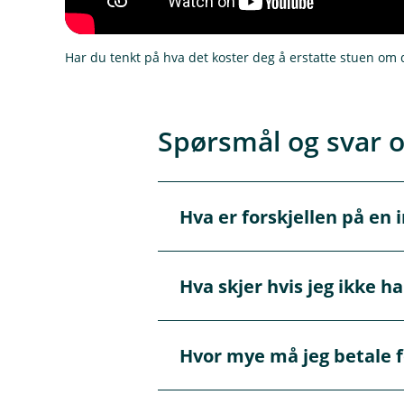
Har du tenkt på hva det koster deg å erstatte stuen om
Spørsmål og svar 
Hva er forskjellen på en 
Å
p
n
e
Hva skjer hvis jeg ikke h
Se for deg at du
snur
leilighe
/
Å
L
og det som blir igjen er dekke
p
u
n
k
e
Har du ikke en innboforsikrin
Husforsikringen
dekker 
k
Hvor mye må jeg betale f
/
Å
skader tingene dine, får du ik
og kjøkkeninnredningen
L
p
Innboforsikringen
dekke
u
n