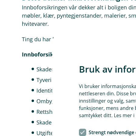
Innboforsikringen vår dekker alt i boligen d
møbler, klær, pyntegjenstander, malerier, smy
hvitevarer.
Ting du har lagret på loftet, i boden eller kjel
Innboforsikringen vår dekker blant annet
Bruk av info
Skader på tingene dine ved vann- eller 
Tyveri fra utearealet på forsikringssted
Vi bruker informasjonskap
Identitetstyveri
nettleseren din. Disse br
innstillinger og valg, 
Ombygging av bolig på grunn av ulykke
funksjoner, mens andre b
Rettshjelp hvis du havner i en rettslig t
samtykket ditt. Les mer 
Skade på matvarer og luktskader på fry
Strengt nødvendige 
Utgifter til å bekjempe hussopp og ska