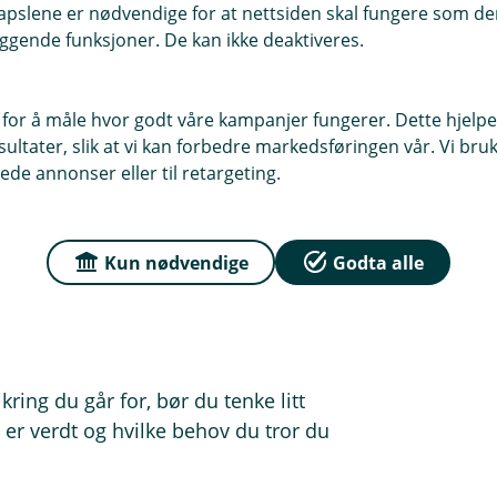
pslene er nødvendige for at nettsiden skal fungere som den
ggende funksjoner. De kan ikke deaktiveres.
erer også:
forutsette ytre hendelser
 for å måle hvor godt våre kampanjer fungerer. Dette hjelper
ltater, slik at vi kan forbedre markedsføringen vår. Vi bruke
en bil
ede annonser eller til retargeting.
en eller elsparkesykkelen din eller
Kun nødvendige
Godta alle
nnet lagersted i Norden
tgifter til opphold utenfor hjemmet
ade
ing du går for, bør du tenke litt
 er verdt og hvilke behov du tror du