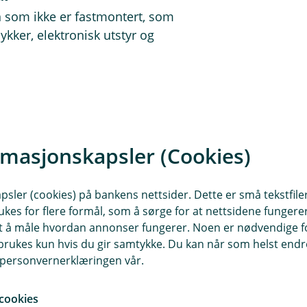
in som ikke er fastmontert, som
kker, elektronisk utstyr og
leren teller også.
:
rmasjonskapsler (Cookies)
brannskader eller tyveri.
et
sler (cookies) på bankens nettsider. Dette er små tekstfile
ukes for flere formål, som å sørge for at nettsidene fungerer
samt å måle hvordan annonser fungerer. Noen er nødvendige 
 eller handicap
rukes kun hvis du gir samtykke. Du kan når som helst endre 
vist
i personvernerklæringen vår.
ser og kjøleskap
cookies
der forårsaket av skadeinsekter, mus