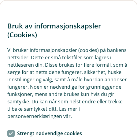
H
o
Bruk av informasjonskapsler
p
p
(Cookies)
i
Vi bruker informasjonskapsler (cookies) på bankens
nettsider. Dette er små tekstfiler som lagres i
n
nettleseren din. Disse brukes for flere formål, som å
n
sørge for at nettsidene fungerer, sikkerhet, huske
h
innstillinger og valg, samt å måle hvordan annonser
o
fungerer. Noen er nødvendige for grunnleggende
funksjoner, mens andre brukes kun hvis du gir
d
samtykke. Du kan når som helst endre eller trekke
e
tilbake samtykket ditt. Les mer i
t
personvernerklæringen vår.
Kjøper du en bil, må du også ha forsikringen på plass. Dette
bør du tenke på før du bestemmer deg for hvilken forsikring
Strengt nødvendige cookies