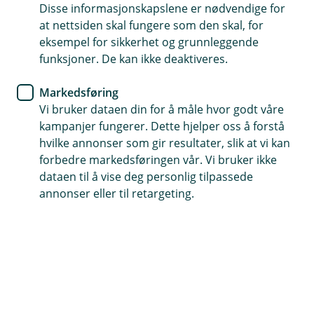
du velger.
Disse informasjonskapslene er nødvendige for
at nettsiden skal fungere som den skal, for
Bilforsikring
eksempel for sikkerhet og grunnleggende
funksjoner. De kan ikke deaktiveres.
Skal du kjøpe din aller første
bil?
Markedsføring
Vi bruker dataen din for å måle hvor godt våre
Da må du ha bilforsikringen på plass. Er du
kampanjer fungerer. Dette hjelper oss å forstå
hvilke annonser som gir resultater, slik at vi kan
mellom 18 og 23 år får du faktisk noen ekstra
forbedre markedsføringen vår. Vi bruker ikke
fordeler.
dataen til å vise deg personlig tilpassede
annonser eller til retargeting.
Hvis du er i ferd med å kjøpe din aller første bil, er det
mye du må tenke på. Ikke minst dette med forsikring.
For du må du jo ha en bilforsikring. Det er faktisk
obligatorisk og den må være på plass med én gang
bilen er din.