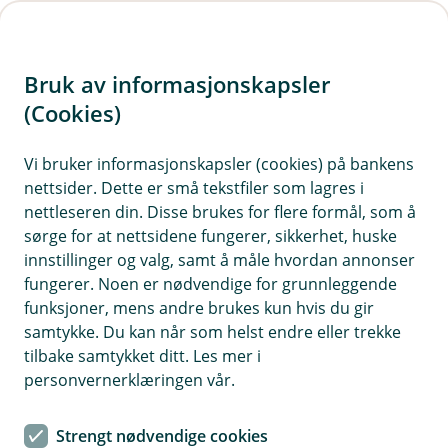
H
o
Bruk av informasjonskapsler
p
p
(Cookies)
i
Vi bruker informasjonskapsler (cookies) på bankens
nettsider. Dette er små tekstfiler som lagres i
n
nettleseren din. Disse brukes for flere formål, som å
n
sørge for at nettsidene fungerer, sikkerhet, huske
h
innstillinger og valg, samt å måle hvordan annonser
o
fungerer. Noen er nødvendige for grunnleggende
funksjoner, mens andre brukes kun hvis du gir
d
samtykke. Du kan når som helst endre eller trekke
e
tilbake samtykket ditt. Les mer i
t
personvernerklæringen vår.
Alt du trenger å vite om
Strengt nødvendige cookies