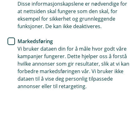
betalingsforbudet for pengespill
Disse informasjonskapslene er nødvendige for
at nettsiden skal fungere som den skal, for
i Norge
eksempel for sikkerhet og grunnleggende
funksjoner. De kan ikke deaktiveres.
I Norge er pengespill strengt regulert, med et
klart skille mellom tillatte og ikke-tillatte spill.
Markedsføring
Den norske staten har innført et forbud mot
Vi bruker dataen din for å måle hvor godt våre
kampanjer fungerer. Dette hjelper oss å forstå
betalingsformidling til utenlandske
hvilke annonser som gir resultater, slik at vi kan
pengespillselskaper som ikke har norsk tillatelse.
forbedre markedsføringen vår. Vi bruker ikke
Dette tiltaket er designet for å sikre ansvarlig
dataen til å vise deg personlig tilpassede
spill, forebygge spilleavhengighet, og hindre
annonser eller til retargeting.
økonomisk kriminalitet. Lær mer om de
gjeldende reglene og dine rettigheter som
forbruker.
Betalingsforbud for utenlandske pengespill
I Norge er det etablert et forbud mot
betalingsformidling knyttet til pengespill som drives