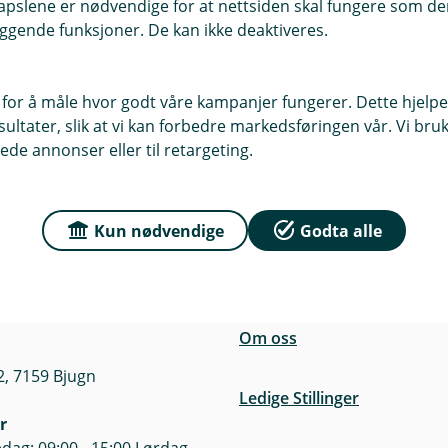
pslene er nødvendige for at nettsiden skal fungere som den
0,40 %
ggende funksjoner. De kan ikke deaktiveres.
 for å måle hvor godt våre kampanjer fungerer. Dette hjelper
ltater, slik at vi kan forbedre markedsføringen vår. Vi bruke
ede annonser eller til retargeting.
Kun nødvendige
Godta alle
r du oss
Om Bjugn Sparebank
sse
Org.nr: 937902085
te 4, 7160 Bjugn
Om oss
, 7159 Bjugn
Ledige Stillinger
r