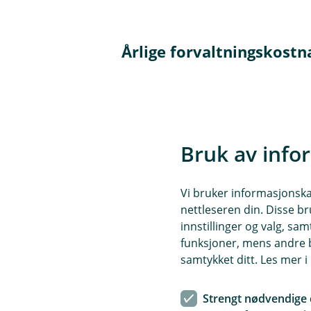
Årlige forvaltningskostn
Markedsverdi
0 - 999 999
Bruk av info
1 000 000 - 2 999 999
Vi bruker informasjonskap
3 000 000 - 4 999 999
nettleseren din. Disse br
innstillinger og valg, 
funksjoner, mens andre b
5 000 000 - 7 499 999
samtykket ditt. Les mer 
7 500 000 - 9 999 999
Strengt nødvendige 