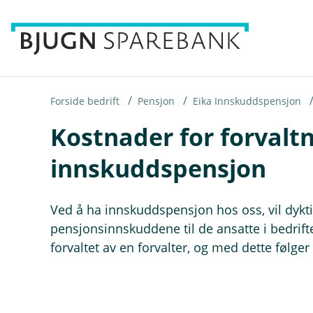
H
o
p
p
i
Forside bedrift
Pensjon
Eika Innskuddspensjon
Kostnader for forvalt
n
n
innskuddspensjon
h
o
Ved å ha innskuddspensjon hos oss, vil dykti
d
pensjonsinnskuddene til de ansatte i bedrift
e
forvaltet av en forvalter, og med dette følge
t