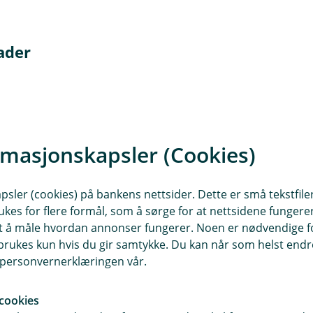
ader
Forvaltningskostnader
0,95 %
rmasjonskapsler (Cookies)
0,85 %
sler (cookies) på bankens nettsider. Dette er små tekstfile
0,75 %
ukes for flere formål, som å sørge for at nettsidene fungerer
samt å måle hvordan annonser fungerer. Noen er nødvendige 
rukes kun hvis du gir samtykke. Du kan når som helst endre 
0,60 %
i personvernerklæringen vår.
0,50 %
cookies