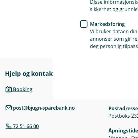
Disse informasjonska
> 10 000 000
sikkerhet og grunnle
Markedsføring
Vi bruker dataen din
annonser som gir resu
deg personlig tilpass
Hjelp og kontakt
Her finne
Besøksadre
Booking
Alf Nebbs ga
post@bjugn-sparebank.no
Postadresse
Postboks 232
72 51 66 00
Åpningstide