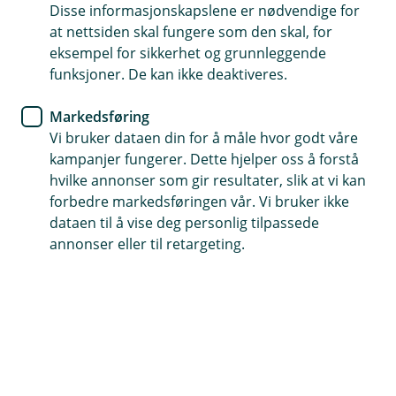
Disse informasjonskapslene er nødvendige for
Finansierer kortsiktige utgifter når du trenger det
at nettsiden skal fungere som den skal, for
eksempel for sikkerhet og grunnleggende
Egner seg for alle typer næringsdrivende
funksjoner. De kan ikke deaktiveres.
Betal kun renter for den delen av kreditten du bruker
Markedsføring
Vi bruker dataen din for å måle hvor godt våre
Søk om kassekreditt
kampanjer fungerer. Dette hjelper oss å forstå
hvilke annonser som gir resultater, slik at vi kan
forbedre markedsføringen vår. Vi bruker ikke
Få bedre likviditet når du trenger det
dataen til å vise deg personlig tilpassede
annonser eller til retargeting.
De fleste bedrifter opplever at tidspunktene for
innbetalinger og utbetalinger varierer, noe som
kan gå ut over betalingsevnen. Ved å opprette en
kassekreditt hos oss kan du disponere en avtalt
kredittramme. Dermed har du alltid penger
tilgjengelig.