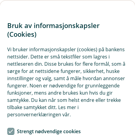
H
o
Bruk av informasjonskapsler
p
p
(Cookies)
i
Vi bruker informasjonskapsler (cookies) på bankens
nettsider. Dette er små tekstfiler som lagres i
n
nettleseren din. Disse brukes for flere formål, som å
n
sørge for at nettsidene fungerer, sikkerhet, huske
h
innstillinger og valg, samt å måle hvordan annonser
o
fungerer. Noen er nødvendige for grunnleggende
funksjoner, mens andre brukes kun hvis du gir
d
samtykke. Du kan når som helst endre eller trekke
e
tilbake samtykket ditt. Les mer i
t
personvernerklæringen vår.
Kassekreditt
Strengt nødvendige cookies