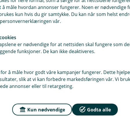
ukes for flere formål, som å sørge for at nettsidene fungerer
samt å måle hvordan annonser fungerer. Noen er nødvendige 
rukes kun hvis du gir samtykke. Du kan når som helst endre 
i personvernerklæringen vår.
r du oss
Om Bjugn Sparebank
sse
Org.nr: 937902085
cookies
te 4, 7160 Bjugn
pslene er nødvendige for at nettsiden skal fungere som den
ggende funksjoner. De kan ikke deaktiveres.
Om oss
, 7159 Bjugn
Ledige Stillinger
 for å måle hvor godt våre kampanjer fungerer. Dette hjelper
r
ltater, slik at vi kan forbedre markedsføringen vår. Vi bruke
dag: 09:00 - 15:00 Lørdag -
ede annonser eller til retargeting.
ngt
Kun nødvendige
Godta alle