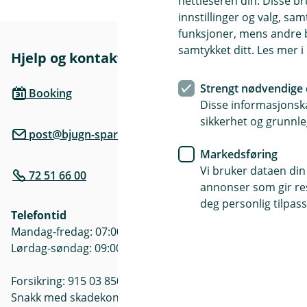
nettleseren din. Disse br
innstillinger og valg, 
funksjoner, mens andre b
samtykket ditt. Les mer 
Hjelp og kontakt
Her finne
Besøksadre
Strengt nødvendige 
Booking
Alf Nebbs ga
Disse informasjonska
sikkerhet og grunnle
post@bjugn-sparebank.no
Postadresse
Postboks 232
Markedsføring
Vi bruker dataen din
72 51 66 00
Åpningstide
annonser som gir resu
Mandag - Fre
deg personlig tilpass
Telefontid
Søndag: ste
Mandag-fredag: 07:00-21:00
Lørdag-søndag: 09:00-21:00
Forsikring: 915 03 850
Snakk med skadekonsulent: mandag til