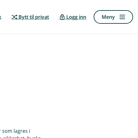
Selvhjelp
k
Bytt til privat
Logg inn
Meny
Dine samtykker
r som lagres i