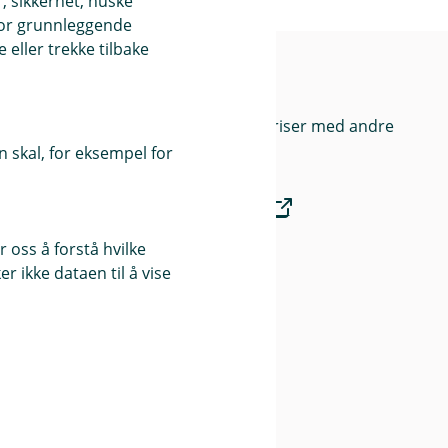
, sikkerhet, huske
for grunnleggende
eller trekke tilbake
Priser
Sammenlign våre priser med andre
selskaper på
 skal, for eksempel for
Finansportalen.no
 oss å forstå hvilke
Våre priser
r ikke dataen til å vise