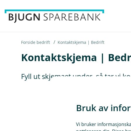
H
o
p
p
i
Forside bedrift
Kontaktskjema | Bedrift
Kontaktskjema | Bedr
n
n
h
Fyll ut skjemaet under, så tar vi 
o
d
e
Bruk av info
t
Vi bruker informasjonskap