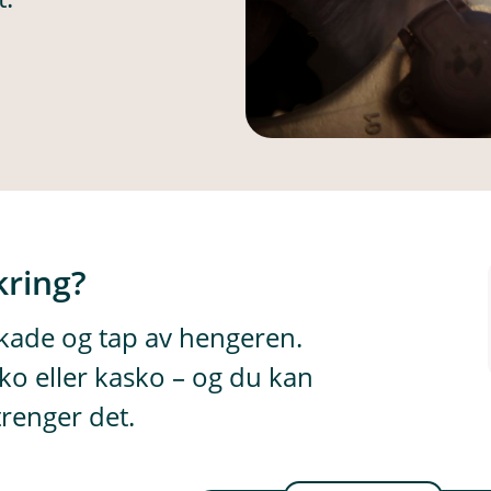
kring?
skade og tap av hengeren.
ko eller kasko – og du kan
trenger det.