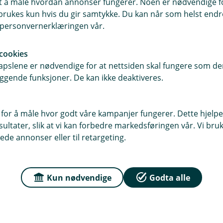
samt å måle hvordan annonser fungerer. Noen er nødvendige 
r
m tilhengerforsikring
rukes kun hvis du gir samtykke. Du kan når som helst endre 
n
i personvernerklæringen vår.
l
e
cookies
n
ikringen?
pslene er nødvendige for at nettsiden skal fungere som den
k
ggende funksjoner. De kan ikke deaktiveres.
e
skader på tilhengeren som følge av brann, tyveri, hærverk o
,
igatorisk?
 Du kan også få dekket glasskader og redning hvis tilhengeren
å
 for å måle hvor godt våre kampanjer fungerer. Dette hjelper
p
ltater, slik at vi kan forbedre markedsføringen vår. Vi bruke
ke obligatorisk, men det kan være en god idé å forsikre tilhe
n
ede annonser eller til retargeting.
tap, spesielt hvis driften din er avhengig av tilhengeren.
e
r
i
n
Kun nødvendige
Godta alle
y
t
t