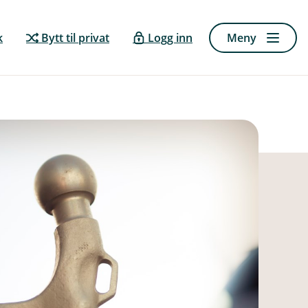
k
Bytt til privat
Logg inn
Meny