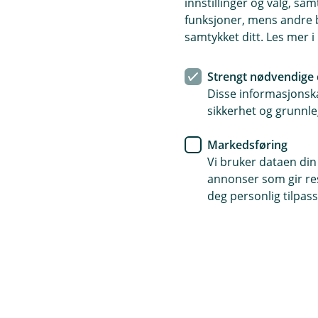
innstillinger og valg, 
r
Spørsmål og svar o
funksjoner, mens andre b
n
samtykket ditt. Les mer 
l
e
Strengt nødvendige 
n
Hva dekker tilhengerfors
Å
Disse informasjonska
k
p
sikkerhet og grunnle
n
e
e
Tilhengerforsikringen dekker 
,
Er tilhengerforsikring obl
/
Å
Markedsføring
kollisjoner eller utforkjøring.
å
L
p
Vi bruker dataen din
ulykke.
u
p
n
annonser som gir resu
k
e
Nei, tilhengerforsikring er ik
n
k
/
deg personlig tilpass
store utgifter ved skade eller 
e
L
r
u
k
i
k
n
Om forsikring
y
t
t