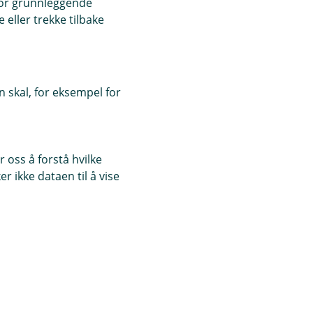
for grunnleggende
eller trekke tilbake
 skal, for eksempel for
g uhell som
 blir utsatt for en
 oss å forstå hvilke
r ikke dataen til å vise
ngeren for å unngå