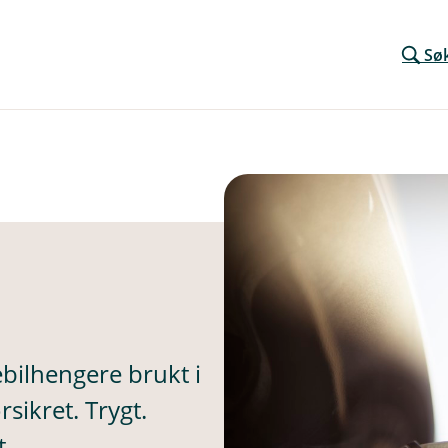
Sø
ebilhengere brukt i
sikret. Trygt.
t.