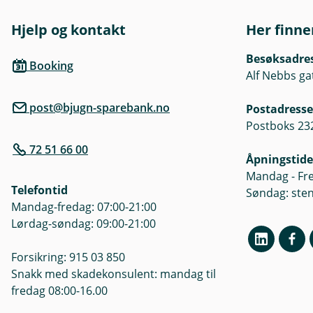
Hjelp og kontakt
Her finne
Besøksadre
Booking
Alf Nebbs ga
post@bjugn-sparebank.no
Postadresse
Postboks 232
72 51 66 00
Åpningstide
Mandag - Fre
Telefontid
Søndag: ste
Mandag-fredag: 07:00-21:00
Lørdag-søndag: 09:00-21:00
Forsikring: 915 03 850
Snakk med skadekonsulent: mandag til
fredag 08:00-16.00