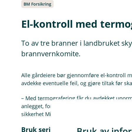
BM Forsikring
El-kontroll med termog
To av tre branner i landbruket skyld
brannvernkomite.
Alle gårdeiere bør gjennomføre el-kontroll 
avdekke eventuelle feil, og gjøre tiltak før sk
– Med termografering får du avdekket unorm
anlegget, forteller Morten Steien Haslev, dagli
sikkerhet Midt-Norge AS. Det er viktig for å 
Bruk av info
Bruk seriøse aktører som tar sikk