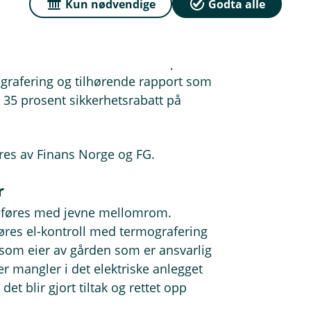
på gården, oppfordrer Haslev.
Kun nødvendige
Godta alle
abatt på forsikringen
ner våre kunder som tar dette på
ografering og tilhørende rapport som
il 35 prosent sikkerhetsrabatt på
res av Finans Norge og FG.
r
nomføres med jevne mellomrom.
føres el-kontroll med termografering
u som eier av gården som er ansvarlig
ller mangler i det elektriske anlegget
t blir gjort tiltak og rettet opp