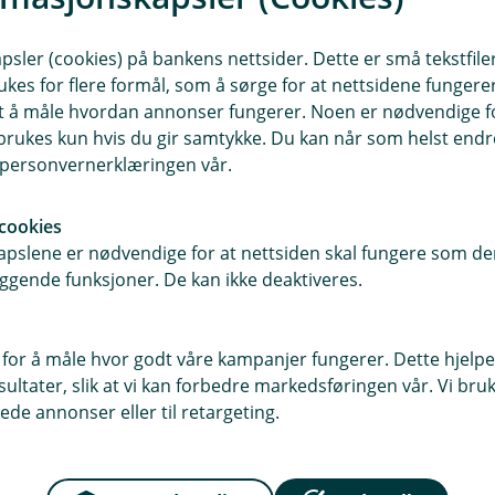
afering kan det være fristende å gå
n du velger tar din sikkerhet på alvor
sler (cookies) på bankens nettsider. Dette er små tekstfile
 anlegg.
ukes for flere formål, som å sørge for at nettsidene fungerer
samt å måle hvordan annonser fungerer. Noen er nødvendige 
rukes kun hvis du gir samtykke. Du kan når som helst endre 
ing uten belastning, og da oppdager
i personvernerklæringen vår.
sjekke hele installasjonen, og ikke
som kan ligge i for eksempel brytere,
cookies
slev.
pslene er nødvendige for at nettsiden skal fungere som den
ggende funksjoner. De kan ikke deaktiveres.
 på forhånd vanskelig å si hvor feilen
lt for å unngå fremtidige skader, sier
ygning
en som trenger el-kontroll
 for å måle hvor godt våre kampanjer fungerer. Dette hjelper
så sjekkes.
ltater, slik at vi kan forbedre markedsføringen vår. Vi bruke
ede annonser eller til retargeting.
nde el-anlegg uavhengig om bygget
l i et el-anlegg kan gi skade i helt