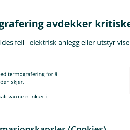
rafering avdekker kritiske
es feil i elektrisk anlegg eller utstyr vis
med termografering for å
aden skjer.
alt varme punkter i
g leder og el-kontrollør i El-
hindre at brann oppstår.
rmasjonskapsler (Cookies)
erheten på alvor