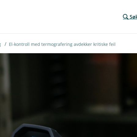
Sø
g
El-kontroll med termografering avdekker kritiske feil