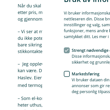
Når du skal bestille el-kontroll med termogr
etter pris, men det er viktig å sikre at aktøre
Vi bruker informasjonskap
og gjennomfører en grundig kontroll av ditt
nettleseren din. Disse br
innstillinger og valg, 
funksjoner, mens andre b
– Vi ser at mange gjennomfører termografer
samtykket ditt. Les mer 
du ikke potensielle feil. Det er også viktig å 
bare sikringsskapet, for å finne skjulte feil 
Strengt nødvendige 
stikkontakter og koblingsbokser, opplyser Ha
Disse informasjonska
sikkerhet og grunnle
– Jeg opplever å finne feil overalt, og det er
kan være. Derfor er det viktig å kontrollere a
Markedsføring
Haslev. Eier du gård er det ikke bare
driftsb
Vi bruker dataen din
med termografering, alle
hus og bygg
bør og
annonser som gir resu
deg personlig tilpass
– Som el-kontrollør ser vi et sammenhenge
heter uthus, våning eller driftsbygning. En fei