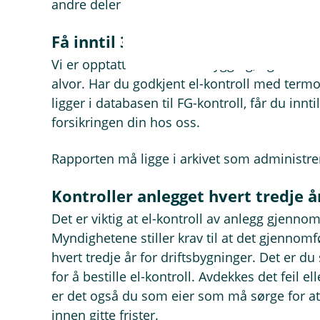
andre deler av anlegget. Så sjekk alltid alt 
Få inntil 35 prosent i sikkerhetsr
Vi er opptatt av skadeforebygging, og beløn
alvor. Har du godkjent el-kontroll med term
ligger i databasen til FG-kontroll, får du innt
forsikringen din hos oss.
Rapporten må ligge i arkivet som administre
Kontroller anlegget hvert tredje å
Det er viktig at el-kontroll av anlegg gjen
Myndighetene stiller krav til at det gjennom
hvert tredje år for driftsbygninger. Det er d
for å bestille el-kontroll. Avdekkes det feil e
er det også du som eier som må sørge for at de
innen gitte frister.