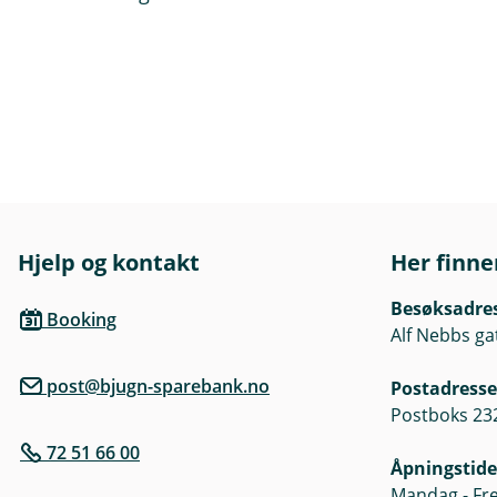
Hjelp og kontakt
Her finne
Besøksadre
Booking
Alf Nebbs ga
post@bjugn-sparebank.no
Postadresse
Postboks 232
72 51 66 00
Åpningstide
Mandag - Fre