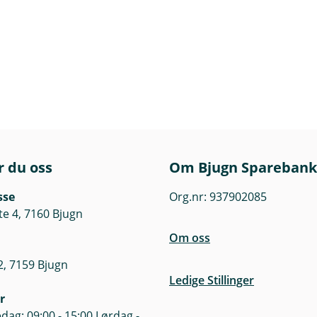
r du oss
Om Bjugn Sparebank
sse
Org.nr: 937902085
te 4, 7160 Bjugn
Om oss
, 7159 Bjugn
Ledige Stillinger
r
dag: 09:00 - 15:00 Lørdag -