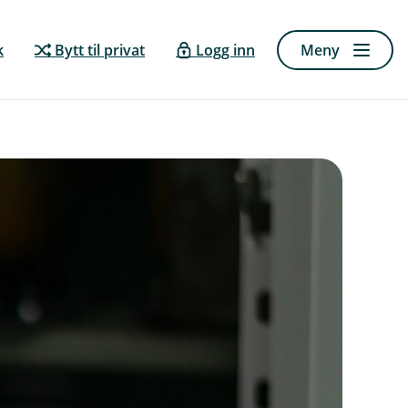
k
Bytt til privat
Logg inn
Meny