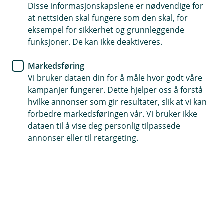
Disse informasjonskapslene er nødvendige for
Enkel forsikring som er særlig gunstig for hele familien
at nettsiden skal fungere som den skal, for
eksempel for sikkerhet og grunnleggende
Dekker varig medisinsk invaliditet fra 1 til 100 prosent
funksjoner. De kan ikke deaktiveres.
Gyldig hele døgnet, for både arbeid og fritid
Markedsføring
Vi bruker dataen din for å måle hvor godt våre
Kontakt meg om bondens ulykkesforsikring
kampanjer fungerer. Dette hjelper oss å forstå
hvilke annonser som gir resultater, slik at vi kan
forbedre markedsføringen vår. Vi bruker ikke
Hva er bondens ulykkesforsikring?
dataen til å vise deg personlig tilpassede
annonser eller til retargeting.
Det skjer dessverre mange ulykker i landbruket.
Få trygghet i hverdagen for deg og familien din.
Med bondens ulykkesforsikring får du økonomisk
støtte om det skjer ulykker, både hjemme og på
jobb.