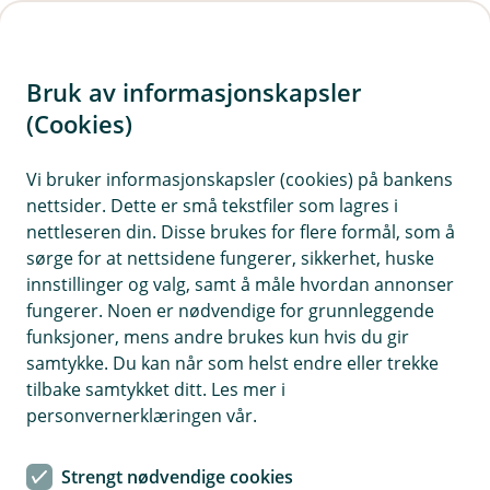
H
o
Bruk av informasjonskapsler
p
p
(Cookies)
i
Vi bruker informasjonskapsler (cookies) på bankens
nettsider. Dette er små tekstfiler som lagres i
n
nettleseren din. Disse brukes for flere formål, som å
n
sørge for at nettsidene fungerer, sikkerhet, huske
h
innstillinger og valg, samt å måle hvordan annonser
o
fungerer. Noen er nødvendige for grunnleggende
funksjoner, mens andre brukes kun hvis du gir
d
samtykke. Du kan når som helst endre eller trekke
e
tilbake samtykket ditt. Les mer i
t
personvernerklæringen vår.
Bondens ulykkesforsikring
Strengt nødvendige cookies