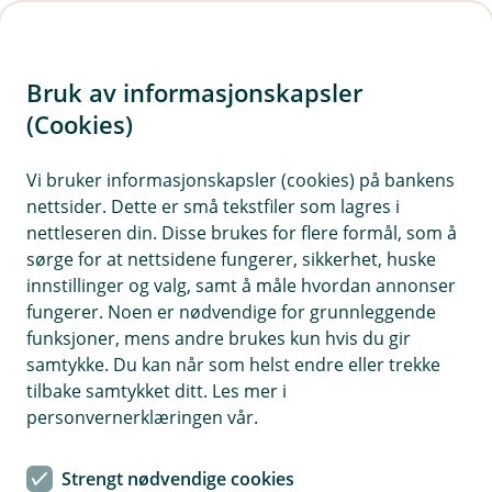
H
o
Bruk av informasjonskapsler
p
p
(Cookies)
i
Vi bruker informasjonskapsler (cookies) på bankens
nettsider. Dette er små tekstfiler som lagres i
n
nettleseren din. Disse brukes for flere formål, som å
n
sørge for at nettsidene fungerer, sikkerhet, huske
h
innstillinger og valg, samt å måle hvordan annonser
o
fungerer. Noen er nødvendige for grunnleggende
funksjoner, mens andre brukes kun hvis du gir
d
samtykke. Du kan når som helst endre eller trekke
e
tilbake samtykket ditt. Les mer i
t
personvernerklæringen vår.
Avbruddsforsikring
Strengt nødvendige cookies