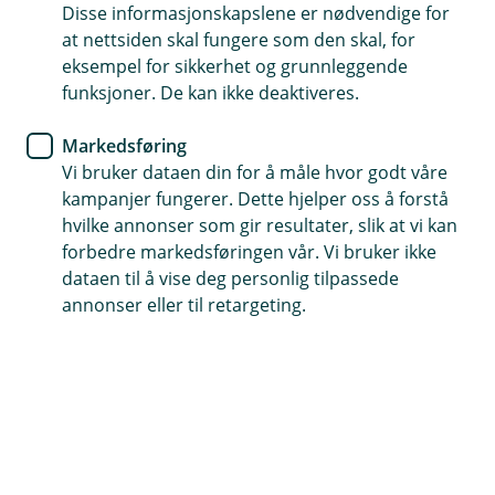
Disse informasjonskapslene er nødvendige for
Gjør at bedriften er sikret økonomisk en skade
at nettsiden skal fungere som den skal, for
stopper driften
eksempel for sikkerhet og grunnleggende
funksjoner. De kan ikke deaktiveres.
Få hjelp 24 timer i døgnet
Gjør det mulig å lønne ansatte i hele ansvarstiden
Markedsføring
Vi bruker dataen din for å måle hvor godt våre
kampanjer fungerer. Dette hjelper oss å forstå
Kontakt meg om avbruddsforsikring
hvilke annonser som gir resultater, slik at vi kan
forbedre markedsføringen vår. Vi bruker ikke
dataen til å vise deg personlig tilpassede
Hva er avbruddsforsikring?
annonser eller til retargeting.
Hvis bygninger eller eiendeler blir skadet, kan det
gå ut over driften – og i verste fall stoppe den
helt. Det kan få store økonomiske følger for
bedriften din.