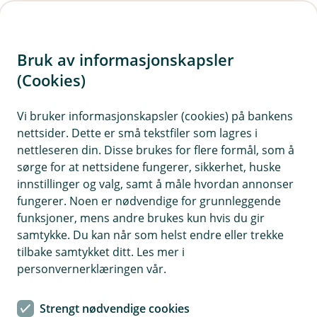
H
o
Bruk av informasjonskapsler
p
p
(Cookies)
i
Vi bruker informasjonskapsler (cookies) på bankens
nettsider. Dette er små tekstfiler som lagres i
n
nettleseren din. Disse brukes for flere formål, som å
n
sørge for at nettsidene fungerer, sikkerhet, huske
h
innstillinger og valg, samt å måle hvordan annonser
o
fungerer. Noen er nødvendige for grunnleggende
funksjoner, mens andre brukes kun hvis du gir
d
samtykke. Du kan når som helst endre eller trekke
e
tilbake samtykket ditt. Les mer i
t
personvernerklæringen vår.
Strengt nødvendige cookies