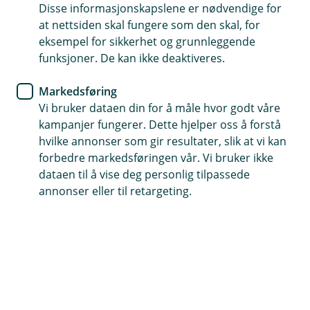
Disse informasjonskapslene er nødvendige for
at nettsiden skal fungere som den skal, for
eksempel for sikkerhet og grunnleggende
funksjoner. De kan ikke deaktiveres.
Bedre kontroll og flere funksjoner med
nettbankadministrator. Enkelt for bedrifter å administrere
Markedsføring
brukere og tilganger i nettbanken.
Vi bruker dataen din for å måle hvor godt våre
BM Daglig drift
kampanjer fungerer. Dette hjelper oss å forstå
hvilke annonser som gir resultater, slik at vi kan
Nettbankadministrator; hva,
forbedre markedsføringen vår. Vi bruker ikke
dataen til å vise deg personlig tilpassede
hvorfor, hvordan
annonser eller til retargeting.
Vi oppdaterer nå nettbankavtalene for å sikre en
bedre og tryggere brukeropplevelse for alle våre
kunder. Hvis du har mottatt en SMS om dette,
ber vi deg om å følge instruksjonene for
signering.