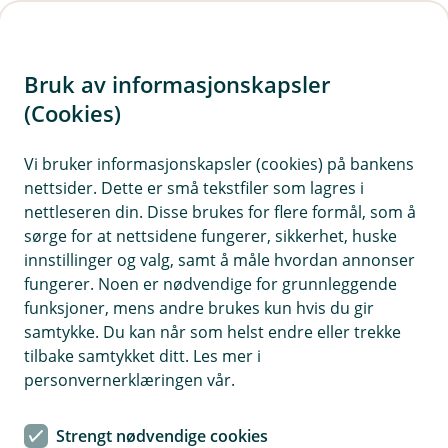
H
o
Bruk av informasjonskapsler
p
p
(Cookies)
Guider og filmer for nettbank
i
bedrift
Vi bruker informasjonskapsler (cookies) på bankens
nettsider. Dette er små tekstfiler som lagres i
n
Her finner du guider og videoer som hjelper deg
nettleseren din. Disse brukes for flere formål, som å
n
sørge for at nettsidene fungerer, sikkerhet, huske
å komme i gang med nettbanken. Disse
h
innstillinger og valg, samt å måle hvordan annonser
ressursene er laget for å gjøre det enkelt for
o
fungerer. Noen er nødvendige for grunnleggende
bedriften din å administrere økonomien effektivt
funksjoner, mens andre brukes kun hvis du gir
og sikkert.
d
samtykke. Du kan når som helst endre eller trekke
e
tilbake samtykket ditt. Les mer i
t
personvernerklæringen vår.
Se hvordan du administrerer brukere, sender og
Strengt nødvendige cookies