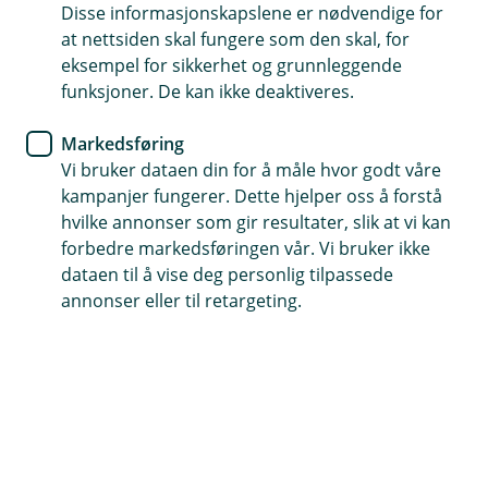
henter filer, oppretter lønnslister, setter opp
Disse informasjonskapslene er nødvendige for
filoverføring og filarkiv, og organiserer konti i grupper.
at nettsiden skal fungere som den skal, for
eksempel for sikkerhet og grunnleggende
Praktiske tips og trinn-for-trinn instruksjoner gjør det
funksjoner. De kan ikke deaktiveres.
enkelt å administrere bedriftens nettbank.
Markedsføring
Vi bruker dataen din for å måle hvor godt våre
kampanjer fungerer. Dette hjelper oss å forstå
Jeg ønsker å bli kontaktet om
hvilke annonser som gir resultater, slik at vi kan
nettbanken
forbedre markedsføringen vår. Vi bruker ikke
dataen til å vise deg personlig tilpassede
annonser eller til retargeting.