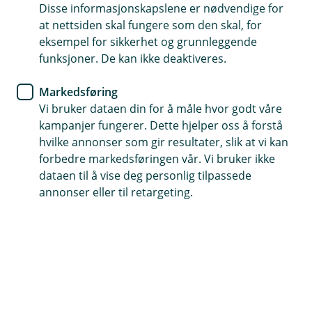
Med bedriftskortet i din digitale lommebok har
Disse informasjonskapslene er nødvendige for
at nettsiden skal fungere som den skal, for
du alt du trenger rett i lommen.
eksempel for sikkerhet og grunnleggende
funksjoner. De kan ikke deaktiveres.
Markedsføring
Bedriftskortet - alltid med deg
Vi bruker dataen din for å måle hvor godt våre
kampanjer fungerer. Dette hjelper oss å forstå
Mobilbetaling gjør hverdagen enklere – også for
hvilke annonser som gir resultater, slik at vi kan
bedriften din. Legg bedriftskortet rett inn i
forbedre markedsføringen vår. Vi bruker ikke
mobilen eller smartklokken, og betal raskt og
dataen til å vise deg personlig tilpassede
trygt uansett hvor du er. Helt uten bruk av PIN-
annonser eller til retargeting.
kode.
Enten du er på vei til et kundemøte, spiser lunsj med
kollegaer eller handler inn til kontoret, har du alltid
kortet tilgjengelig. Bare hold mobilen inntil terminalen
– så er betalingen gjort.