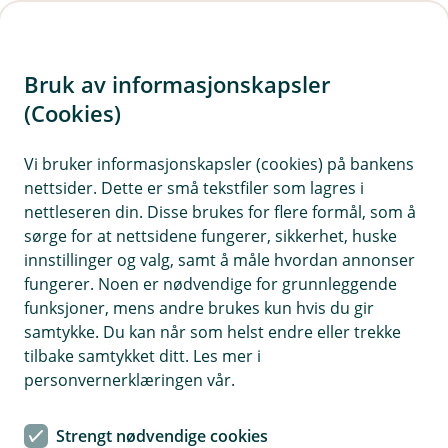
H
o
Bruk av informasjonskapsler
p
p
(Cookies)
i
Vi bruker informasjonskapsler (cookies) på bankens
nettsider. Dette er små tekstfiler som lagres i
n
nettleseren din. Disse brukes for flere formål, som å
n
sørge for at nettsidene fungerer, sikkerhet, huske
h
innstillinger og valg, samt å måle hvordan annonser
o
fungerer. Noen er nødvendige for grunnleggende
funksjoner, mens andre brukes kun hvis du gir
d
samtykke. Du kan når som helst endre eller trekke
e
tilbake samtykket ditt. Les mer i
t
personvernerklæringen vår.
Mobilbetaling - enkelt og trygt
Strengt nødvendige cookies